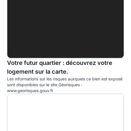
F
G
Indice d'émission de gaz à effet de serre (EGES)
A
B
C
Votre futur quartier : découvrez votre
logement sur la carte.
D
44.0kg eqCO2/m².an
Les informations sur les risques auxquels ce bien est exposé
E
sont disponibles sur le site Géorisques :
www.georisques.gouv.fr
F
G