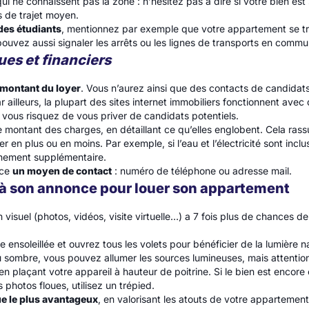
ui ne connaissent pas la zone : n’hésitez pas à dire si votre bien es
s de trajet moyen.
des étudiants
, mentionnez par exemple que votre appartement se tr
pouvez aussi signaler les arrêts ou les lignes de transports en comm
es et financiers
 montant du loyer
. Vous n’aurez ainsi que des contacts de candidat
ailleurs, la plupart des sites internet immobiliers fonctionnent avec de
 vous risquez de vous priver de candidats potentiels.
e montant des charges, en détaillant ce qu’elles englobent. Cela rass
er en plus ou en moins. Par exemple, si l’eau et l’électricité sont incl
nnement supplémentaire.
nce
un moyen de contact
: numéro de téléphone ou adresse mail.
 à son annonce pour louer son appartement
visuel (photos, vidéos, visite virtuelle…) a 7 fois plus de chances d
 ensoleillée et ouvrez tous les volets pour bénéficier de la lumière nat
 sombre, vous pouvez allumer les sources lumineuses, mais attention
n plaçant votre appareil à hauteur de poitrine. Si le bien est encore 
s photos floues, utilisez un trépied.
ue le plus avantageux
, en valorisant les atouts de votre appartement 