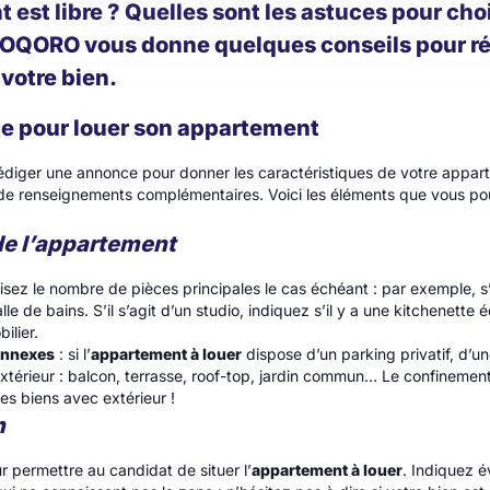
est libre ? Quelles sont les astuces pour choi
 OQORO vous donne quelques conseils pour ré
votre bien.
ce pour louer son appartement
diger une annonce pour donner les caractéristiques de votre appart
e renseignements complémentaires. Voici les éléments que vous po
de l’appartement
isez le nombre de pièces principales le cas échéant : par exemple, s’
le de bains. S’il s’agit d’un studio, indiquez s’il y a une kitchenett
ilier.
annexes
: si l’
appartement à louer
dispose d’un parking privatif, d’un
xtérieur : balcon, terrasse, roof-top, jardin commun… Le confinement
s biens avec extérieur !
n
r permettre au candidat de situer l’
appartement à louer
. Indiquez é