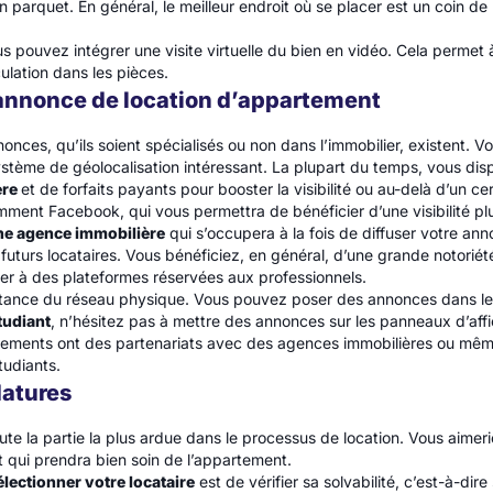
parquet. En général, le meilleur endroit où se placer est un coin de l
us pouvez intégrer une visite virtuelle du bien en vidéo. Cela permet 
ulation dans les pièces.
e annonce de location d’appartement
nces, qu’ils soient spécialisés ou non dans l’immobilier, existent. Vo
ystème de géolocalisation intéressant. La plupart du temps, vous dis
ère
et de forfaits payants pour booster la visibilité ou au-delà d’un 
amment Facebook, qui vous permettra de bénéficier d’une visibilité plu
ne agence immobilière
qui s’occupera à la fois de diffuser votre ann
futurs locataires. Vous bénéficiez, en général, d’une grande notoriét
er à des plateformes réservées aux professionnels.
rtance du réseau physique. Vous pouvez poser des annonces dans le
tudiant
, n’hésitez pas à mettre des annonces sur les panneaux d’aff
ssements ont des partenariats avec des agences immobilières ou mêm
tudiants.
datures
ute la partie la plus ardue dans le processus de location. Vous aimerie
t qui prendra bien soin de l’appartement.
électionner votre locataire
est de vérifier sa solvabilité, c’est-à-dir