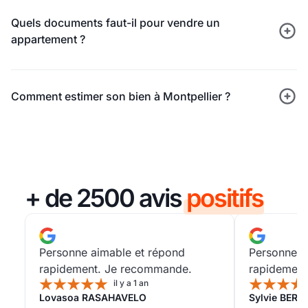
Quels documents faut-il pour vendre un
appartement ?
Comment estimer son bien à Montpellier ?
+ de 2500 avis
positifs
Personne aimable et répond
Personne a
rapidement. Je recommande.
rapidement
il y a 1 an
Lovasoa RASAHAVELO
Sylvie BER