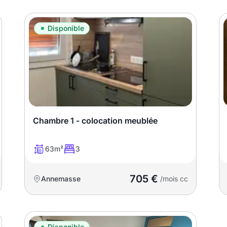
Disponible
Chambre 1 - colocation meublée
63m²
3
705 €
Annemasse
/mois cc
Disponible