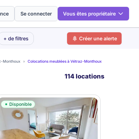
ence
Se connecter
Vous êtes propriétaire
+ de filtres
Créer une alerte
az-Monthoux
»
Colocations meublées à Vétraz-Monthoux
114 locations
Disponible