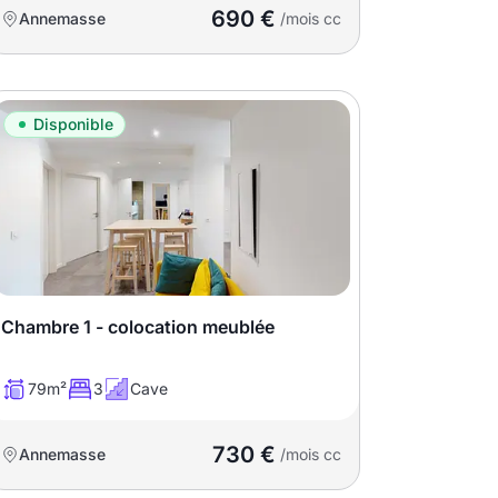
690 €
Annemasse
/mois cc
Disponible
Chambre 1 - colocation meublée
79m²
3
Cave
730 €
Annemasse
/mois cc