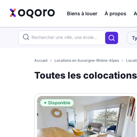
Biens à louer
À propos
A
ma recherche
Ty
Votre
Fermer
recherche
Accueil
»
Locations en Auvergne-Rhône-Alpes
»
Locat
Que recherchez-vous ?
Toutes les colocation
Logement entier
Colocation
Coliving
Disponible
Résidence étudiante
Meublé ?