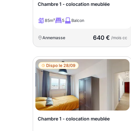
Chambre 1 - colocation meublée
T13
T14
T15
T16
85m²
5
Balcon
640 €
Annemasse
/mois cc
Superficie
m2
Dispo le 28/09
m2
Nombre de chambres
disponibles
chambres
disponibles
Chambre 1 - colocation meublée
Espaces additionnels