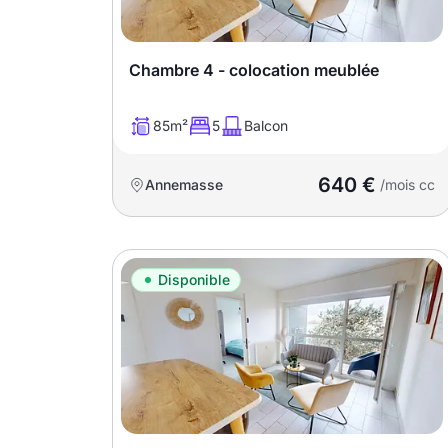
Meublé
Non meublé
Chambre 4 - colocation meublée
Montant du loyer
85m²
5
Balcon
€
640 €
Annemasse
€
/mois cc
Nombre de pièces
Disponible
Studio
T1
T1 bis
T2
T3
T4
T5
T6
T7
T8
T9
T10
T11
T12