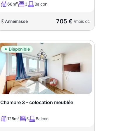
68m²
3
Balcon
705 €
Annemasse
/mois cc
Disponible
Chambre 3 - colocation meublée
125m²
5
Balcon