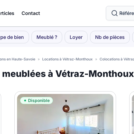
rticles
Contact
Référ
pe de bien
Meublé ?
Loyer
Nb de pièces
ions en Haute-Savoie
»
Locations à Vétraz-Monthoux
»
Colocations à Vétr
s meublées à Vétraz-Monthoux
Disponible