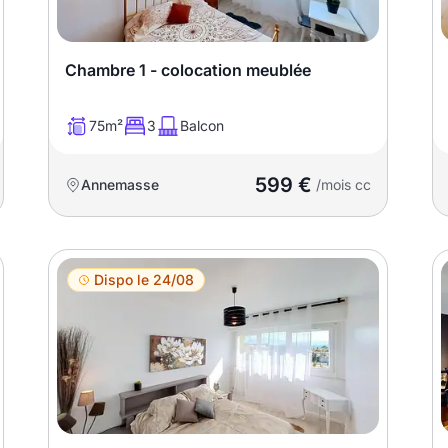
Chambre 1 - colocation meublée
75m²
3
Balcon
599 €
Annemasse
/mois cc
Dispo le 24/08