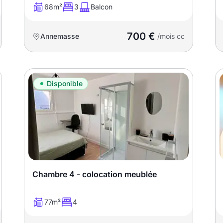
68m²
3
Balcon
700 €
Annemasse
/mois cc
Disponible
Chambre 4 - colocation meublée
77m²
4