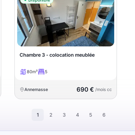
Chambre 3 - colocation meublée
80m²
5
690 €
Annemasse
/mois cc
1
2
3
4
5
6