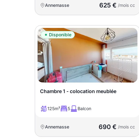
promotions sur honoraires
625 €
Annemasse
/mois cc
Disponible
Chambre 1 - colocation meublée
125m²
5
Balcon
690 €
Annemasse
/mois cc