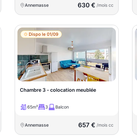
630 €
Annemasse
/mois cc
Dispo le 01/09
Chambre 3 - colocation meublée
65m²
3
Balcon
657 €
Annemasse
/mois cc