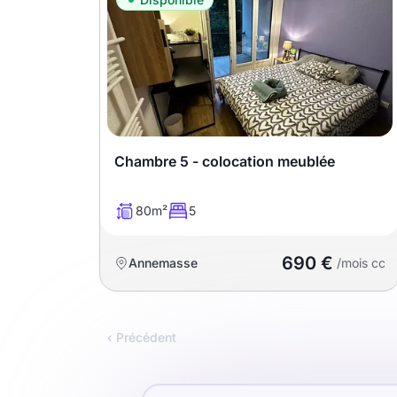
Chambre 5 - colocation meublée
80m²
5
690 €
Annemasse
/mois cc
‹ Précédent