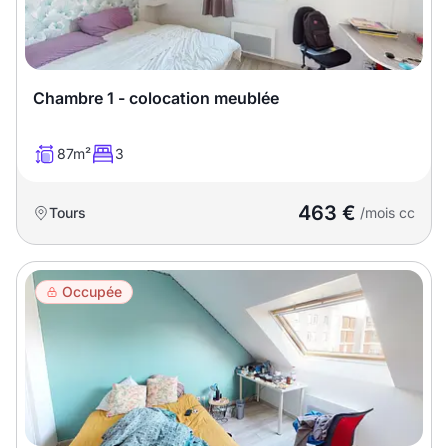
T13
T14
T15
T16
Chambre 1 - colocation meublée
Superficie
87m²
3
m2
m2
463 €
Tours
/mois cc
Nombre de chambres
disponibles
Occupée
chambres
disponibles
Espaces additionnels