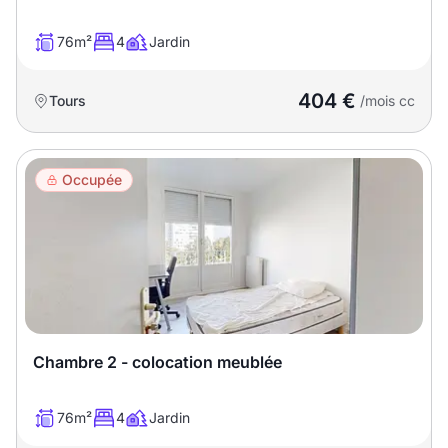
76m²
4
Jardin
404 €
Tours
/mois cc
Occupée
Chambre 2 - colocation meublée
76m²
4
Jardin