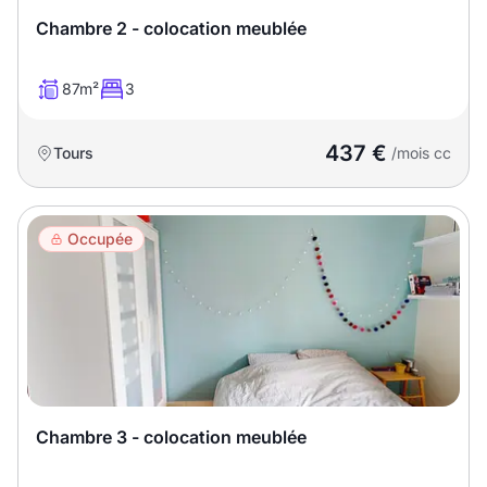
Sélectionner...
Chambre 2 - colocation meublée
Équipements des parties
87m²
3
communes
437 €
Tours
/mois cc
Ascenseur
Gardien
Local à vélo
Occupée
Disponible à partir du
Promotions
Chambre 3 - colocation meublée
Mettre en avant les
promotions sur honoraires