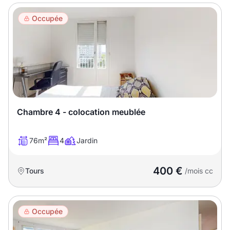
Occupée
Chambre 4 - colocation meublée
76m²
4
Jardin
400 €
Tours
/mois cc
Occupée