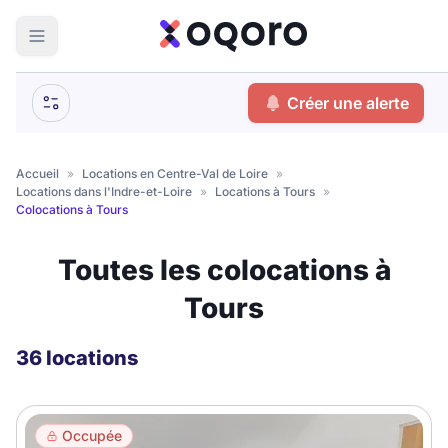
ma recherche
Créer une alerte
Votre
Fermer
recherche
Accueil
»
Locations en Centre-Val de Loire
»
Locations dans l'Indre-et-Loire
»
Locations à Tours
»
Que recherchez-vous ?
Colocations à Tours
Logement entier
Toutes les colocations à
Colocation
Coliving
Tours
Résidence étudiante
36 locations
Meublé ?
Occupée