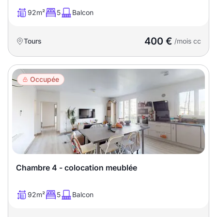
92m²
5
Balcon
400 €
Tours
/mois cc
Occupée
Chambre 4 - colocation meublée
92m²
5
Balcon