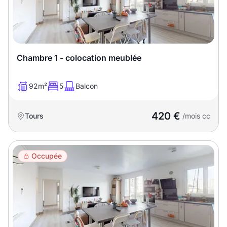
Chambre 1 - colocation meublée
92m²
5
Balcon
420 €
Tours
/mois cc
Occupée