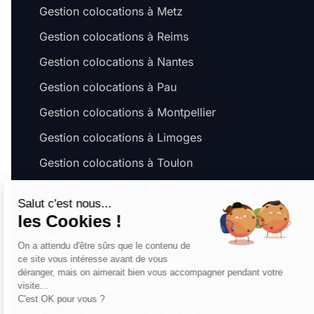
Gestion colocations à Metz
Gestion colocations à Reims
Gestion colocations à Nantes
Gestion colocations à Pau
Gestion colocations à Montpellier
Gestion colocations à Limoges
Gestion colocations à Toulon
Gestion colocations à Dijon
Salut c'est nous...
Gestion colocations à Besançon
les Cookies !
Gestion colocations à Amiens
On a attendu d'être sûrs que le contenu de
ce site vous intéresse avant de vous
Gestion colocations à Nice
déranger, mais on aimerait bien vous accompagner pendant votre
visite...
Gestion colocations à Nancy
C'est OK pour vous ?