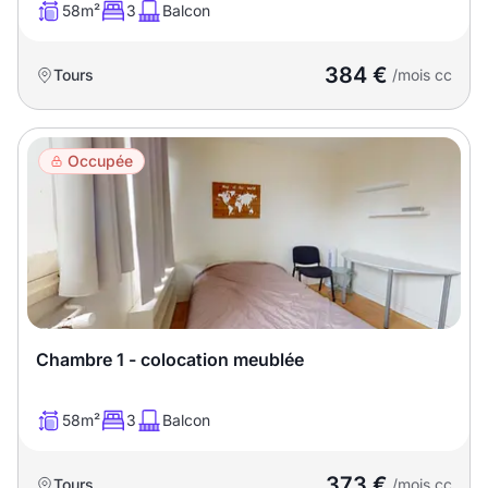
58m²
3
Balcon
384 €
Tours
/mois cc
Occupée
Chambre 1 - colocation meublée
58m²
3
Balcon
373 €
Tours
/mois cc