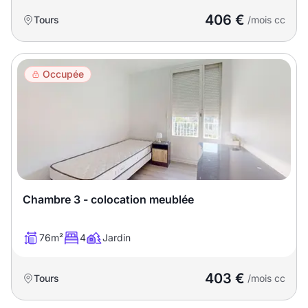
406 €
Tours
/mois cc
Occupée
Chambre 3 - colocation meublée
76m²
4
Jardin
403 €
Tours
/mois cc