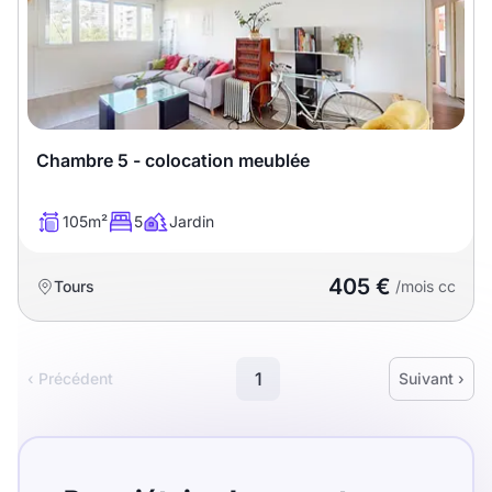
Chambre 5 - colocation meublée
105m²
5
Jardin
405 €
Tours
/mois cc
1
‹ Précédent
Suivant ›