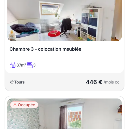
Meublé
Non meublé
Montant du loyer
€
€
Chambre 3 - colocation meublée
Nombre de pièces
87m²
3
Studio
T1
T1 bis
446 €
Tours
/mois cc
T2
T3
T4
T5
T6
T7
T8
T9
Occupée
T10
T11
T12