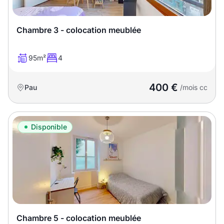
T13
T14
T15
T16
Chambre 3 - colocation meublée
Superficie
95m²
4
m2
400 €
Pau
/mois cc
m2
Disponible
Nombre de chambres
disponibles
chambres
disponibles
Espaces additionnels
Chambre 5 - colocation meublée