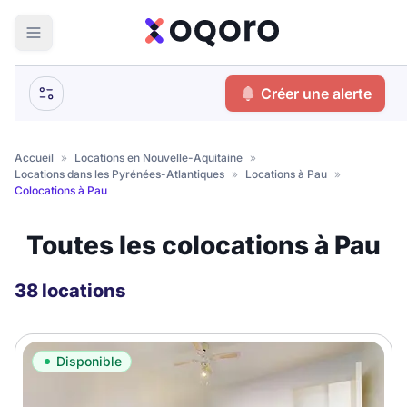
ma recherche
Créer une alerte
Votre
Fermer
recherche
Accueil
»
Locations en Nouvelle-Aquitaine
»
Locations dans les Pyrénées-Atlantiques
»
Locations à Pau
»
Que recherchez-vous ?
Colocations à Pau
Logement entier
Toutes les colocations à Pau
Colocation
Coliving
38 locations
Résidence étudiante
Disponible
Meublé ?