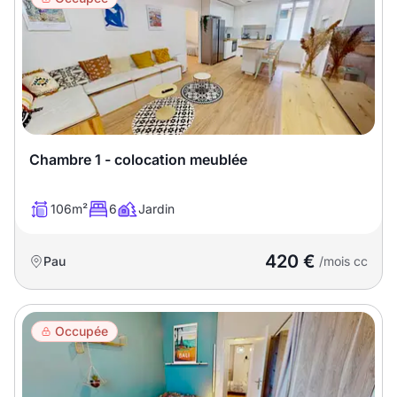
Chambre 1 - colocation meublée
106m²
6
Jardin
420 €
Pau
/mois cc
Occupée