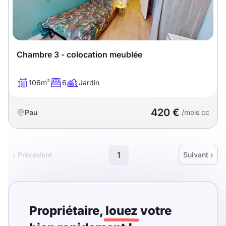
Chambre 3 - colocation meublée
106m²
6
Jardin
420 €
Pau
/mois cc
1
‹ Précédent
Suivant ›
Propriétaire,
louez
votre