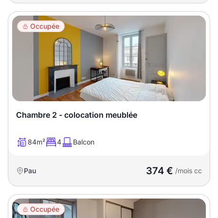
Occupée
Chambre 2 - colocation meublée
84m²
4
Balcon
374 €
Pau
/mois cc
Occupée