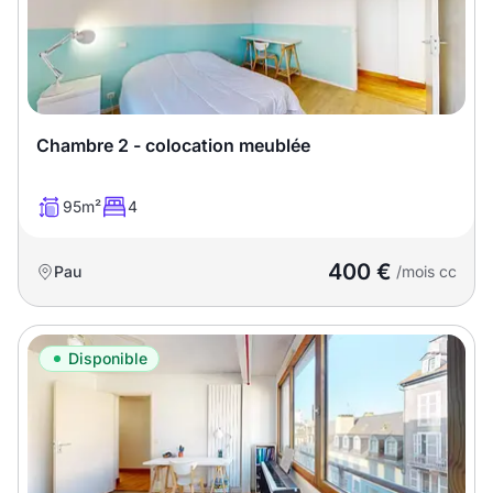
Meublé
Non meublé
Montant du loyer
€
Chambre 2 - colocation meublée
€
95m²
4
Nombre de pièces
400 €
Pau
/mois cc
Studio
T1
T1 bis
T2
T3
T4
T5
Disponible
T6
T7
T8
T9
T10
T11
T12