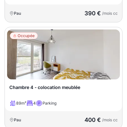
390 €
Pau
/mois cc
Occupée
Chambre 4 - colocation meublée
89m²
4
Parking
400 €
Pau
/mois cc