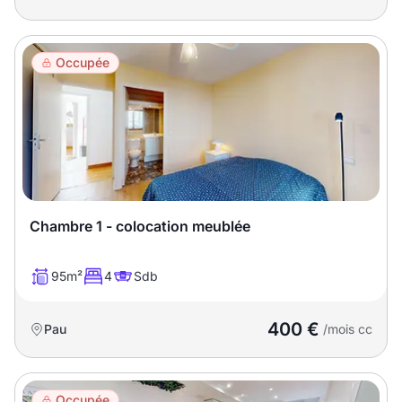
Occupée
Chambre 1 - colocation meublée
95m²
4
Sdb
400 €
Pau
/mois cc
Occupée