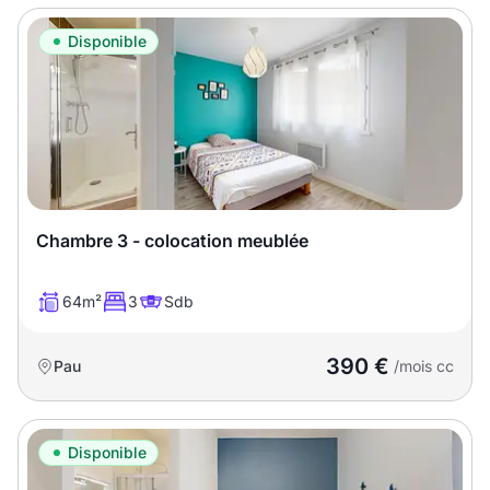
Disponible
Chambre 3 - colocation meublée
64m²
3
Sdb
390 €
Pau
/mois cc
Disponible