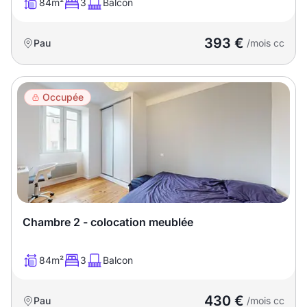
84m²
3
Balcon
393 €
Pau
/mois cc
Occupée
Chambre 2 - colocation meublée
84m²
3
Balcon
430 €
Pau
/mois cc