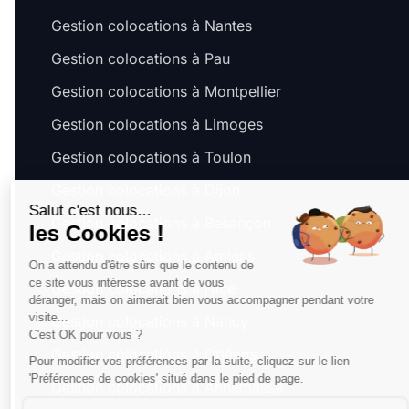
Gestion colocations à Nantes
Gestion colocations à Pau
Gestion colocations à Montpellier
Gestion colocations à Limoges
Gestion colocations à Toulon
Gestion colocations à Dijon
Salut c'est nous...
Gestion colocations à Besançon
les Cookies !
Gestion colocations à Amiens
On a attendu d'être sûrs que le contenu de
ce site vous intéresse avant de vous
Gestion colocations à Nice
déranger, mais on aimerait bien vous accompagner pendant votre
visite...
Gestion colocations à Nancy
C'est OK pour vous ?
Gestion colocations à Orléans
Pour modifier vos préférences par la suite, cliquez sur le lien
'Préférences de cookies' situé dans le pied de page.
Gestion colocations à Annemasse