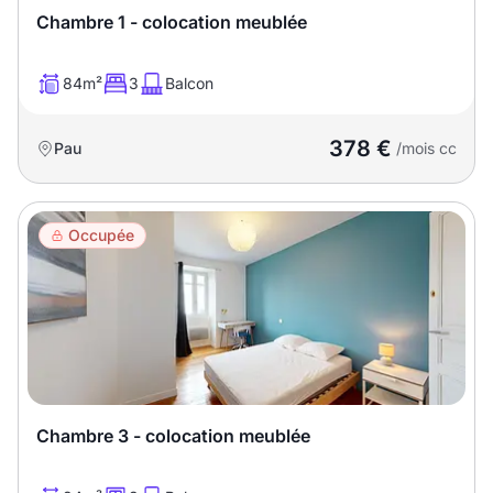
Chambre 1 - colocation meublée
84m²
3
Balcon
378 €
Pau
/mois cc
Occupée
Chambre 3 - colocation meublée