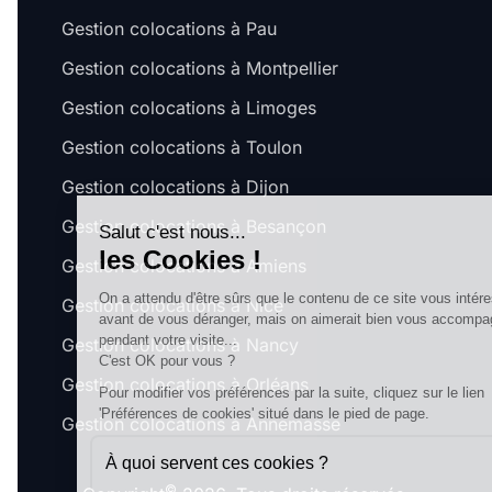
Gestion colocations à Pau
Gestion colocations à Montpellier
Gestion colocations à Limoges
Gestion colocations à Toulon
Gestion colocations à Dijon
Gestion colocations à Besançon
Salut c'est nous...
les Cookies !
Gestion colocations à Amiens
On a attendu d'être sûrs que le contenu de ce site vous intéresse
Gestion colocations à Nice
avant de vous déranger, mais on aimerait bien vous accompagner
pendant votre visite...
Gestion colocations à Nancy
C'est OK pour vous ?
Gestion colocations à Orléans
Pour modifier vos préférences par la suite, cliquez sur le lien
'Préférences de cookies' situé dans le pied de page.
Gestion colocations à Annemasse
À quoi servent ces cookies ?
©