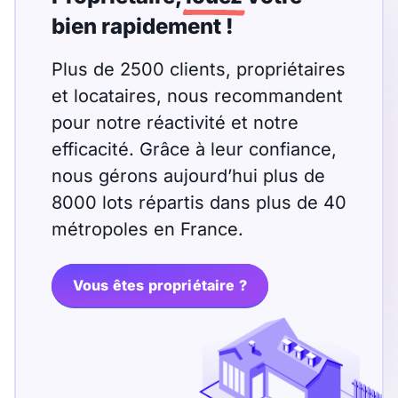
Sélectionner...
bien rapidement !
Équipements des parties
Plus de 2500 clients, propriétaires
communes
et locataires, nous recommandent
pour notre réactivité et notre
Ascenseur
Gardien
efficacité. Grâce à leur confiance,
Local à vélo
nous gérons aujourd’hui plus de
8000 lots répartis dans plus de 40
métropoles en France.
Disponible à partir du
Vous êtes propriétaire ?
Promotions
Mettre en avant les
promotions sur honoraires