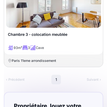
T13
T14
T15
T16
Superficie
Chambre 3 - colocation meublée
m2
93m²
3
Cave
m2
Paris 11eme arrondissement
Nombre de chambres
disponibles
1
‹ Précédent
Suivant ›
chambres
disponibles
Espaces additionnels
Propriétaire,
louez
votre