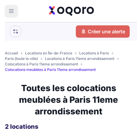
ma recherche
Créer une alerte
Votre
Fermer
recherche
Accueil
»
Locations en Île-de-France
»
Locations à Paris
»
Paris (toute la ville)
»
Locations à Paris 11eme arrondissement
»
Que recherchez-vous ?
Colocations à Paris 11eme arrondissement
»
Colocations meublées à Paris 11eme arrondissement
Logement entier
Toutes les colocations
Colocation
Coliving
meublées à Paris 11eme
Résidence étudiante
arrondissement
Meublé ?
2 locations