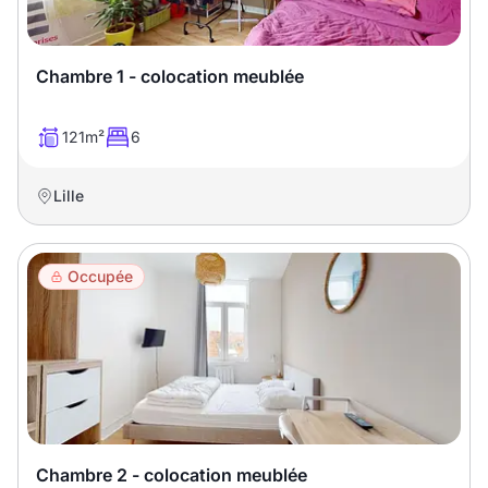
T13
T14
T15
T16
Chambre 1 - colocation meublée
Superficie
121m²
6
m2
Lille
m2
Occupée
Nombre de chambres
disponibles
chambres
disponibles
Espaces additionnels
Chambre 2 - colocation meublée