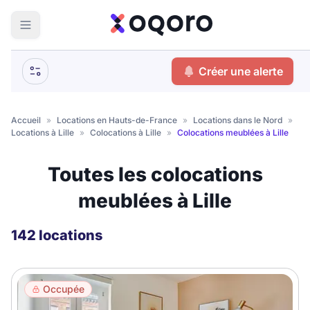
ma recherche
Créer une alerte
Votre
Fermer
recherche
Accueil
»
Locations en Hauts-de-France
»
Locations dans le Nord
»
Locations à Lille
»
Colocations à Lille
»
Colocations meublées à Lille
Que recherchez-vous ?
Toutes les colocations
Logement entier
meublées à Lille
Colocation
Coliving
Résidence étudiante
142 locations
Meublé ?
Occupée