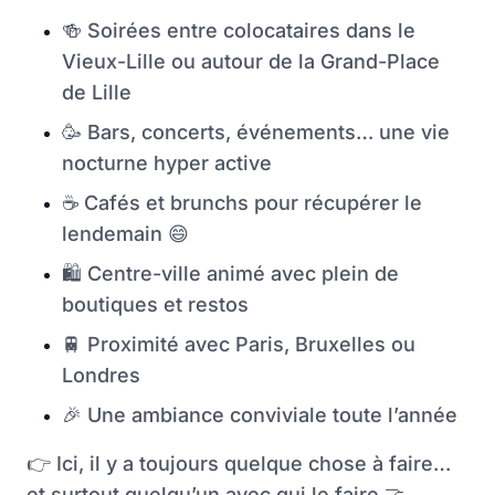
🍻
Soirées entre colocataires dans le
Vieux-Lille ou autour de la Grand-Place
de Lille
🥳
Bars, concerts, événements… une vie
nocturne hyper active
☕
Cafés et brunchs pour récupérer le
lendemain
😄
🛍
Centre-ville animé avec plein de
boutiques et restos
🚆
Proximité avec Paris, Bruxelles ou
Londres
🎉
Une ambiance conviviale toute l’année
👉
Ici, il y a toujours quelque chose à faire…
et surtout quelqu’un avec qui le faire
🤝