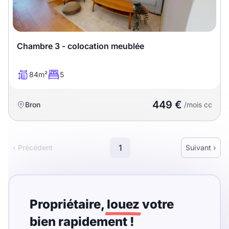
Chambre 3 - colocation meublée
84m²
5
449 €
Bron
/mois cc
1
‹ Précédent
Suivant ›
Propriétaire,
louez
votre
bien rapidement !