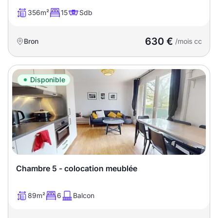
Sélectionner...
356m²
15
Sdb
Équipements des parties
630 €
Bron
/mois cc
communes
Ascenseur
Gardien
Disponible
Local à vélo
Disponible à partir du
Chambre 5 - colocation meublée
Promotions
89m²
6
Balcon
Mettre en avant les
promotions sur honoraires