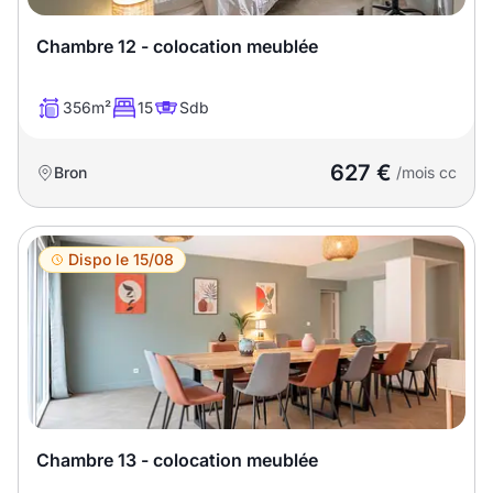
T13
T14
T15
Chambre 12 - colocation meublée
T16
356m²
15
Sdb
Superficie
627 €
Bron
/mois cc
m2
m2
Dispo le 15/08
Nombre de chambres
disponibles
chambres
disponibles
Espaces additionnels
Chambre 13 - colocation meublée