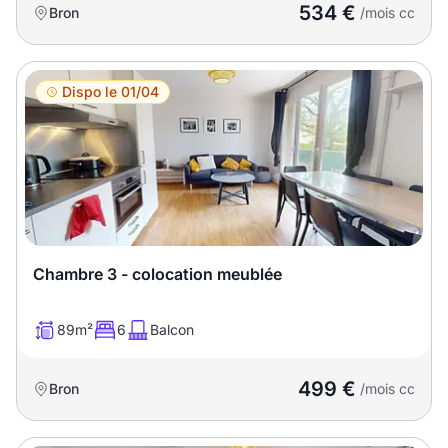
534 €
Bron
/mois cc
Dispo le 01/04
Chambre 3 - colocation meublée
89m²
6
Balcon
499 €
Bron
/mois cc