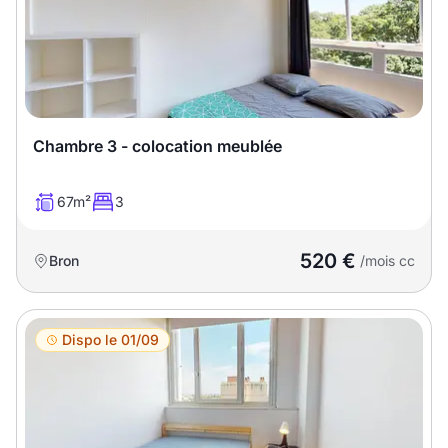
Chambre 3 - colocation meublée
67m²
3
520 €
Bron
/mois cc
Dispo le 01/09