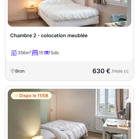
Meublé
Non meublé
Montant du loyer
Chambre 2 - colocation meublée
€
€
356m²
15
Sdb
Nombre de pièces
630 €
Bron
/mois cc
Studio
T1
T1 bis
Dispo le 11/08
T2
T3
T4
T5
T6
T7
T8
T9
T10
T11
T12