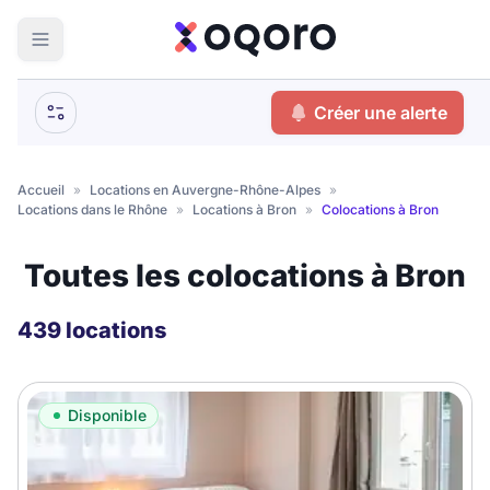
ma recherche
Créer une alerte
Votre
Fermer
recherche
Accueil
»
Locations en Auvergne-Rhône-Alpes
»
Locations dans le Rhône
»
Locations à Bron
»
Colocations à Bron
Que recherchez-vous ?
Toutes les colocations à Bron
Logement entier
Colocation
Coliving
439 locations
Résidence étudiante
Disponible
Meublé ?