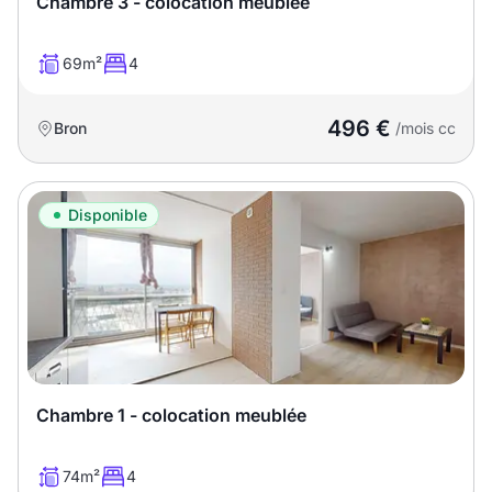
Chambre 3 - colocation meublée
69m²
4
496 €
Bron
/mois cc
Disponible
Chambre 1 - colocation meublée
74m²
4