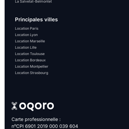
Sélectionner...
La Salvetat-Belmontet
Principales villes
Équipements des parties
communes
Location Paris
Location Lyon
Location Marseille
Ascenseur
Gardien
Location Lille
Location Toulouse
Local à vélo
Location Bordeaux
Location Montpellier
Location Strasbourg
Disponible à partir du
Promotions
Carte professionnelle :
Mettre en avant les
promotions sur honoraires
o
n
CPI 6901 2019 000 039 604