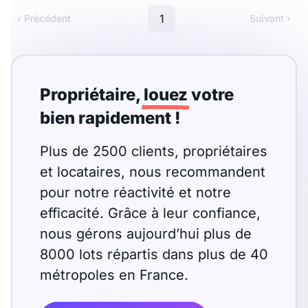
Meublé
Non meublé
1
‹ Précédent
Suivant ›
Montant du loyer
€
Propriétaire,
louez
votre
€
bien rapidement !
Plus de 2500 clients, propriétaires
Nombre de pièces
et locataires, nous recommandent
Studio
T1
T1 bis
pour notre réactivité et notre
efficacité. Grâce à leur confiance,
T2
T3
T4
T5
nous gérons aujourd’hui plus de
T6
T7
T8
T9
8000 lots répartis dans plus de 40
métropoles en France.
T10
T11
T12