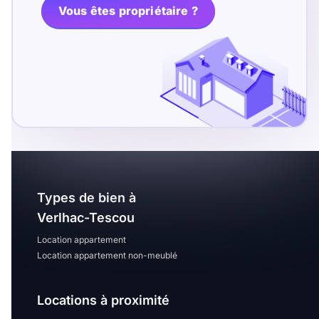
T13
T14
T15
Vous êtes propriétaire ?
T16
Superficie
m2
m2
Nombre de chambres
Types de bien à
disponibles
Verlhac-Tescou
chambres
Location appartement
disponibles
Location appartement non-meublé
Espaces additionnels
Locations à proximité