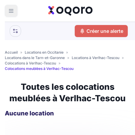
ma recherche
Créer une alerte
Votre
Fermer
recherche
Accueil
»
Locations en Occitanie
»
Locations dans le Tarn-et-Garonne
»
Locations à Verlhac-Tescou
»
Que recherchez-vous ?
Colocations à Verlhac-Tescou
»
Colocations meublées à Verlhac-Tescou
Logement entier
Toutes les colocations
Colocation
Coliving
meublées à Verlhac-Tescou
Résidence étudiante
Aucune location
Meublé ?