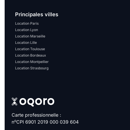
Sélectionner...
Principales villes
Équipements des parties
Location Paris
communes
Location Lyon
Location Marseille
Ascenseur
Gardien
Location Lille
Location Toulouse
Local à vélo
Location Bordeaux
Location Montpellier
Location Strasbourg
Disponible à partir du
Promotions
Carte professionnelle :
Mettre en avant les
o
n
CPI 6901 2019 000 039 604
promotions sur honoraires