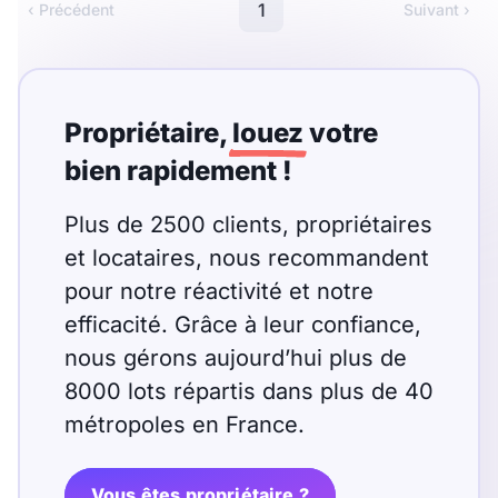
Meublé
Non meublé
1
‹ Précédent
Suivant ›
Montant du loyer
Propriétaire,
louez
votre
€
bien rapidement !
€
Plus de 2500 clients, propriétaires
Nombre de pièces
et locataires, nous recommandent
pour notre réactivité et notre
Studio
T1
T1 bis
efficacité. Grâce à leur confiance,
T2
T3
T4
T5
nous gérons aujourd’hui plus de
8000 lots répartis dans plus de 40
T6
T7
T8
T9
métropoles en France.
T10
T11
T12
Vous êtes propriétaire ?