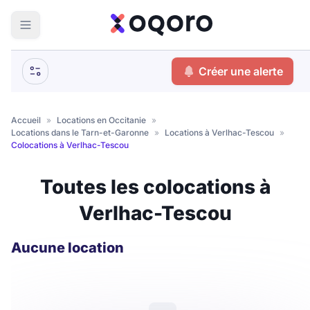
ma recherche
Créer une alerte
Votre
Fermer
recherche
Accueil
»
Locations en Occitanie
»
Locations dans le Tarn-et-Garonne
»
Locations à Verlhac-Tescou
»
Que recherchez-vous ?
Colocations à Verlhac-Tescou
Logement entier
Toutes les colocations à
Colocation
Coliving
Verlhac-Tescou
Résidence étudiante
Aucune location
Meublé ?