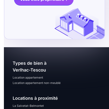
T13
T14
T15
T16
Superficie
m2
m2
Types de bien à
Nombre de chambres
Verlhac-Tescou
disponibles
Location appartement
chambres
Location appartement non-meublé
disponibles
Locations à proximité
Espaces additionnels
La Salvetat-Belmontet