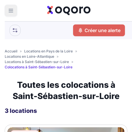
ma recherche
Créer une alerte
Votre
Fermer
recherche
Accueil
»
Locations en Pays de la Loire
»
Locations en Loire-Atlantique
»
Que recherchez-vous ?
Locations à Saint-Sébastien-sur-Loire
»
Colocations à Saint-Sébastien-sur-Loire
Logement entier
Toutes les colocations à
Colocation
Coliving
Saint-Sébastien-sur-Loire
Résidence étudiante
3 locations
Meublé ?