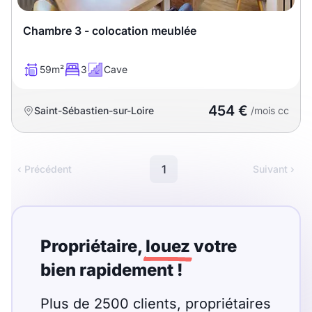
Sélectionner...
Chambre 3 - colocation meublée
Équipements des parties
communes
59m²
3
Cave
Ascenseur
Gardien
454 €
Saint-Sébastien-sur-Loire
/mois cc
Local à vélo
1
‹ Précédent
Suivant ›
Disponible à partir du
Propriétaire,
louez
votre
Promotions
bien rapidement !
Mettre en avant les
promotions sur honoraires
Plus de 2500 clients, propriétaires