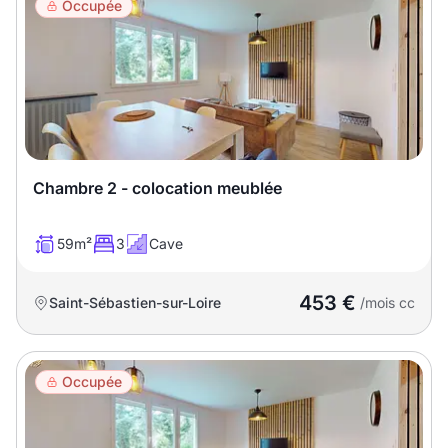
Meublé
Non meublé
Occupée
Montant du loyer
€
€
Chambre 2 - colocation meublée
Nombre de pièces
59m²
3
Cave
Studio
T1
T1 bis
453 €
Saint-Sébastien-sur-Loire
/mois cc
T2
T3
T4
T5
T6
T7
T8
T9
Occupée
T10
T11
T12