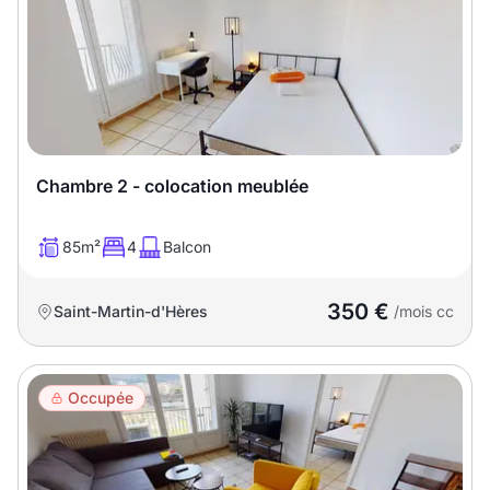
Meublé
Non meublé
Montant du loyer
€
€
Chambre 2 - colocation meublée
Nombre de pièces
85m²
4
Balcon
Studio
T1
T1 bis
350 €
Saint-Martin-d'Hères
/mois cc
T2
T3
T4
T5
T6
T7
T8
T9
Occupée
T10
T11
T12