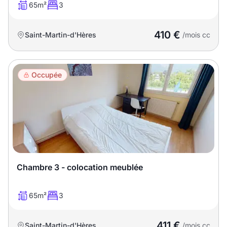
65m²
3
410 €
Saint-Martin-d'Hères
/mois cc
Occupée
Chambre 3 - colocation meublée
65m²
3
411 €
Saint-Martin-d'Hères
/mois cc