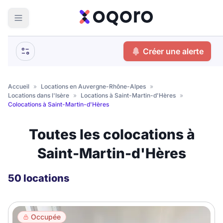
ma recherche
Créer une alerte
Votre
Fermer
recherche
Accueil
»
Locations en Auvergne-Rhône-Alpes
»
Locations dans l'Isère
»
Locations à Saint-Martin-d'Hères
»
Que recherchez-vous ?
Colocations à Saint-Martin-d'Hères
Logement entier
Toutes les colocations à
Colocation
Coliving
Saint-Martin-d'Hères
Résidence étudiante
50 locations
Meublé ?
Occupée