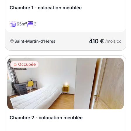
Sélectionner...
Chambre 1 - colocation meublée
Équipements des parties
65m²
3
communes
410 €
Saint-Martin-d'Hères
/mois cc
Ascenseur
Gardien
Local à vélo
Occupée
Disponible à partir du
Promotions
Chambre 2 - colocation meublée
Mettre en avant les
promotions sur honoraires