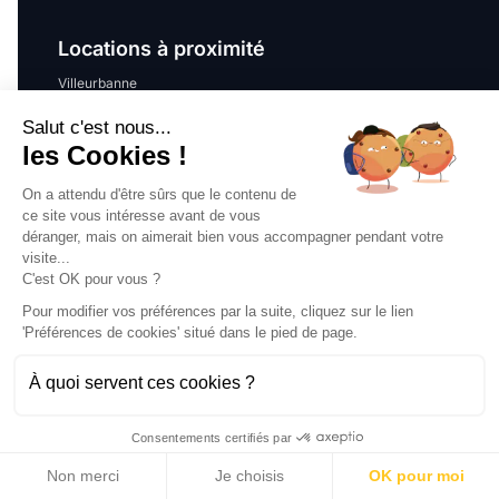
Locations à proximité
Villeurbanne
Vénissieux
Salut c'est nous...
Caluire-et-Cuire
les Cookies !
Bron
Oullins-Pierre-Bénite
On a attendu d'être sûrs que le contenu de
Oullins
ce site vous intéresse avant de vous
Tassin-la-Demi-Lune
déranger, mais on aimerait bien vous accompagner pendant votre
Sainte-Foy-lès-Lyon
visite...
C'est OK pour vous ?
Écully
Saint-Fons
Pour modifier vos préférences par la suite, cliquez sur le lien
'Préférences de cookies' situé dans le pied de page.
Principales villes
À quoi servent ces cookies ?
Location Paris
Location Lyon
Consentements certifiés par
Location Marseille
Non merci
Je choisis
OK pour moi
Location Lille