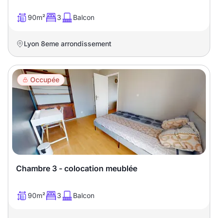
90m²
3
Balcon
Lyon 8eme arrondissement
Occupée
Chambre 3 - colocation meublée
90m²
3
Balcon