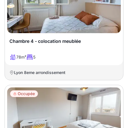
T13
T14
T15
T16
Superficie
Chambre 4 - colocation meublée
m2
78m²
5
m2
Lyon 8eme arrondissement
Nombre de chambres
disponibles
Occupée
chambres
disponibles
Espaces additionnels