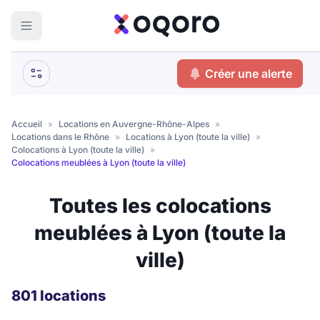
ma recherche
Créer une alerte
Votre
Fermer
recherche
Accueil
»
Locations en Auvergne-Rhône-Alpes
»
Locations dans le Rhône
»
Locations à Lyon (toute la ville)
»
Que recherchez-vous ?
Colocations à Lyon (toute la ville)
»
Colocations meublées à Lyon (toute la ville)
Logement entier
Toutes les colocations
Colocation
Coliving
meublées à Lyon (toute la
Résidence étudiante
ville)
Meublé ?
801 locations