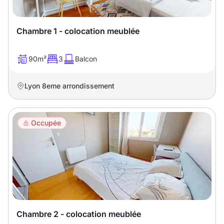
Sélectionner...
Chambre 1 - colocation meublée
Équipements des parties
communes
90m²
3
Balcon
Ascenseur
Gardien
Lyon 8eme arrondissement
Local à vélo
Occupée
Disponible à partir du
Promotions
Mettre en avant les
Chambre 2 - colocation meublée
promotions sur honoraires