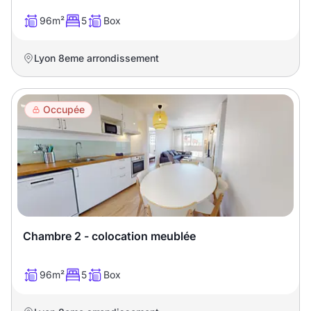
96m²
5
Box
Lyon 8eme arrondissement
Occupée
Chambre 2 - colocation meublée
96m²
5
Box