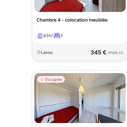
Meublé
Non meublé
Chambre 4 - colocation meublée
Montant du loyer
83m²
5
€
345 €
Laxou
€
/mois cc
Nombre de pièces
Occupée
Studio
T1
T1 bis
T2
T3
T4
T5
T6
T7
T8
T9
T10
T11
T12