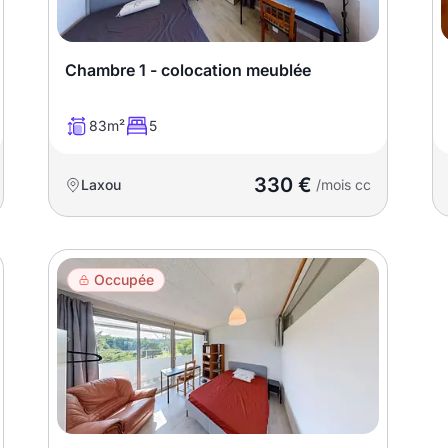
Chambre 1 - colocation meublée
83m²
5
330 €
Laxou
/mois cc
Occupée