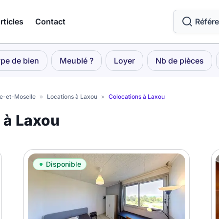
rticles
Contact
Référ
pe de bien
Meublé ?
Loyer
Nb de pièces
e-et-Moselle
»
Locations à Laxou
»
Colocations à Laxou
 à Laxou
Disponible