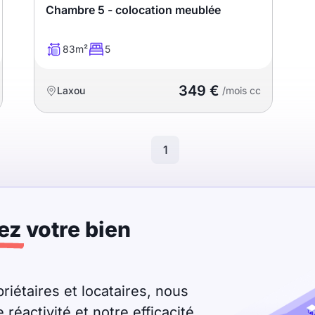
Chambre 5 - colocation meublée
83m²
5
349 €
Laxou
/mois cc
1
ez
votre bien
riétaires et locataires, nous
éactivité et notre efficacité.