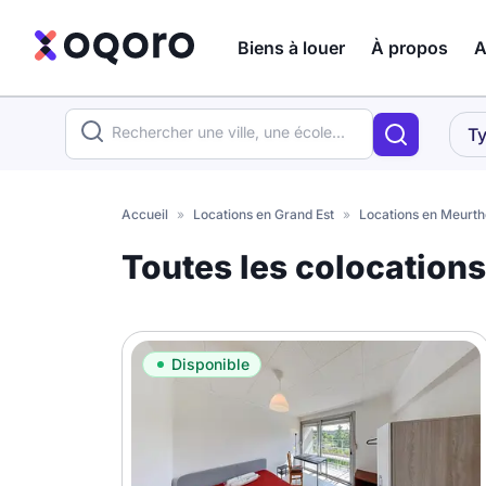
Biens à louer
À propos
A
ma recherche
Ty
Votre
Fermer
recherche
Accueil
»
Locations en Grand Est
»
Locations en Meurth
Que recherchez-vous ?
Toutes les colocations
Logement entier
Colocation
Coliving
Disponible
Résidence étudiante
Meublé ?