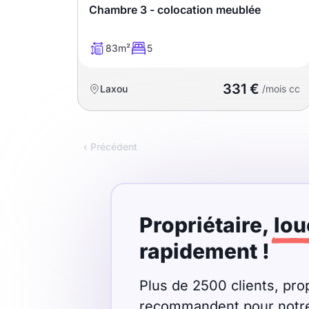
Chambre 3 - colocation meublée
T13
T14
T15
T16
83m²
5
331 €
Laxou
/mois cc
Superficie
m2
‹ Précédent
m2
Nombre de chambres
disponibles
Propriétaire,
lou
rapidement !
chambres
disponibles
Plus de 2500 clients, prop
Espaces additionnels
recommandent pour notre r