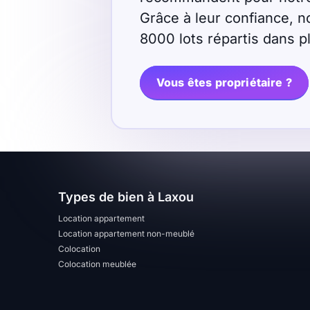
Grâce à leur confiance, n
Sélectionner...
8000 lots répartis dans 
Équipements des parties
Vous êtes propriétaire ?
communes
Ascenseur
Gardien
Local à vélo
Disponible à partir du
Types de bien à Laxou
Location appartement
Location appartement non-meublé
Colocation
Colocation meublée
Promotions
Mettre en avant les