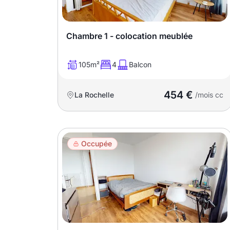
Meublé
Non meublé
Chambre 1 - colocation meublée
Montant du loyer
105m²
4
Balcon
€
454 €
La Rochelle
€
/mois cc
Nombre de pièces
Occupée
Studio
T1
T1 bis
T2
T3
T4
T5
T6
T7
T8
T9
T10
T11
T12