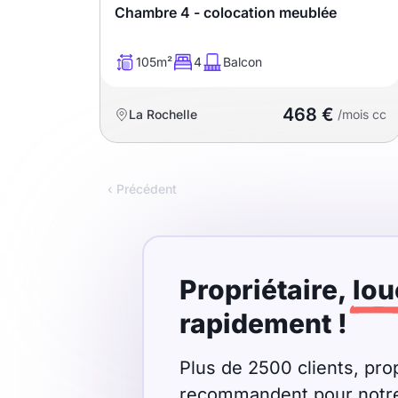
Chambre 4 - colocation meublée
T13
T14
T15
T16
105m²
4
Balcon
468 €
La Rochelle
/mois cc
Superficie
m2
‹ Précédent
m2
Nombre de chambres
disponibles
Propriétaire,
lou
rapidement !
chambres
disponibles
Plus de 2500 clients, prop
Espaces additionnels
recommandent pour notre r