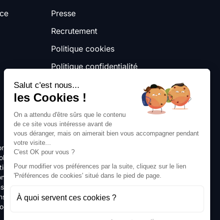
nce
Presse
Recrutement
Politique cookies
Politique confidentialité
Mentions légales
Salut c'est nous...
les Cookies !
Conditions générales d'utilisation
On a attendu d'être sûrs que le contenu
de ce site vous intéresse avant de
vous déranger, mais on aimerait bien vous accompagner pendant
votre visite...
ons à Toulouse
Gestion colocations à La Rochelle
C'est OK pour vous ?
olocations à Angers
Gestion colocations à Nîmes
Pour modifier vos préférences par la suite, cliquez sur le lien
ion colocations à Bourgoin-Jallieu
'Préférences de cookies' situé dans le pied de page.
n colocations à Poitiers
Gestion colocations à Le Havre
ns à Mulhouse
Gestion colocations à Valence
ns à Montpellier
Gestion colocations à Limoges
À quoi servent ces cookies ?
locations à Nice
Gestion colocations à Nancy