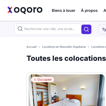
Biens à louer
À propos
A
ma recherche
Ty
Votre
Fermer
recherche
Accueil
»
Locations en Nouvelle-Aquitaine
»
Locations 
Que recherchez-vous ?
Toutes les colocation
Logement entier
Colocation
Coliving
Occupée
Résidence étudiante
Meublé ?