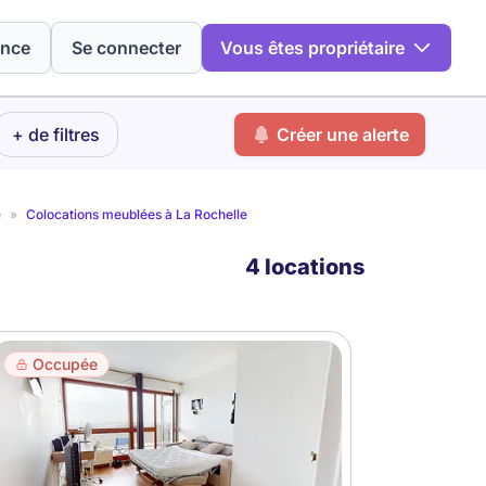
ence
Se connecter
Vous êtes propriétaire
+ de filtres
Créer une alerte
e
»
Colocations meublées à La Rochelle
4 locations
Occupée