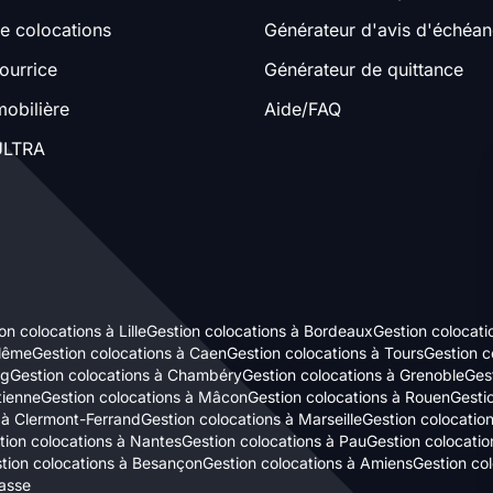
e colocations
Générateur d'avis d'échéa
ourrice
Générateur de quittance
obilière
Aide/FAQ
LTRA
on colocations à Lille
Gestion colocations à Bordeaux
Gestion colocati
ulême
Gestion colocations à Caen
Gestion colocations à Tours
Gestion c
rg
Gestion colocations à Chambéry
Gestion colocations à Grenoble
Gest
tienne
Gestion colocations à Mâcon
Gestion colocations à Rouen
Gestio
 à Clermont-Ferrand
Gestion colocations à Marseille
Gestion colocatio
tion colocations à Nantes
Gestion colocations à Pau
Gestion colocatio
tion colocations à Besançon
Gestion colocations à Amiens
Gestion co
asse