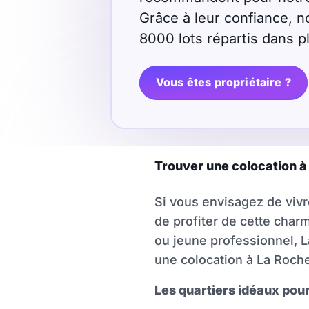
Grâce à leur confiance, n
Sélectionner...
8000 lots répartis dans 
Équipements des parties
Vous êtes propriétaire ?
communes
Ascenseur
Gardien
Local à vélo
Trouver une colocation à L
Disponible à partir du
Si vous envisagez de vivr
de profiter de cette char
ou jeune professionnel, L
une colocation à La Roche
Promotions
Les quartiers idéaux pour
Mettre en avant les