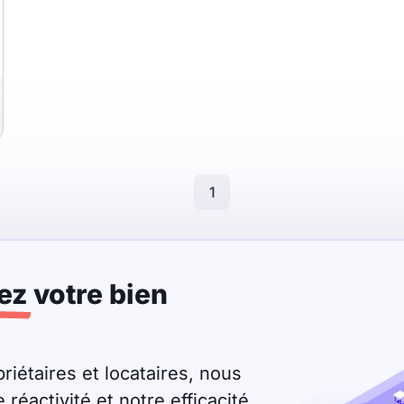
1
ez
votre bien
riétaires et locataires, nous
éactivité et notre efficacité.