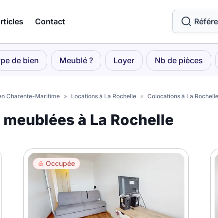
rticles
Contact
Référ
pe de bien
Meublé ?
Loyer
Nb de pièces
en Charente-Maritime
»
Locations à La Rochelle
»
Colocations à La Rochell
s meublées à La Rochelle
Occupée