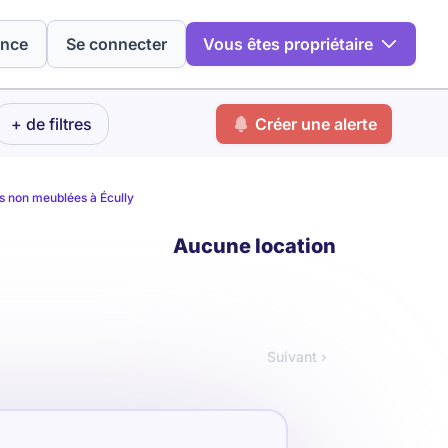
ence
Se connecter
Vous êtes propriétaire
+ de filtres
Créer une alerte
s non meublées à Écully
Aucune location
Suivant ›