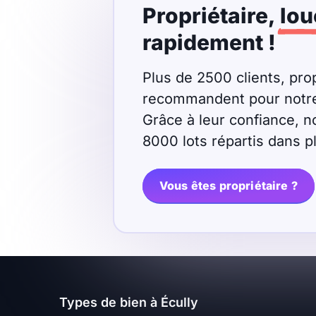
Propriétaire,
lou
Meublé
Non meublé
rapidement !
Montant du loyer
Plus de 2500 clients, prop
recommandent pour notre r
€
Grâce à leur confiance, n
€
8000 lots répartis dans 
Nombre de pièces
Vous êtes propriétaire ?
Studio
T1
T1 bis
T2
T3
T4
T5
T6
T7
T8
T9
Types de bien à Écully
T10
T11
T12