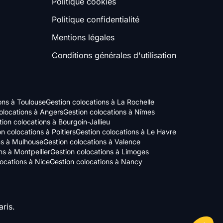
Politique cookies
Politique confidentialité
Mentions légales
Conditions générales d'utilisation
ons à Toulouse
Gestion colocations à La Rochelle
olocations à Angers
Gestion colocations à Nîmes
ion colocations à Bourgoin-Jallieu
n colocations à Poitiers
Gestion colocations à Le Havre
ns à Mulhouse
Gestion colocations à Valence
ns à Montpellier
Gestion colocations à Limoges
locations à Nice
Gestion colocations à Nancy
ris.
Axeptio consent
Plateforme de Gestion du Consentement : Personnalisez vos Options
Notre plateforme vous permet d'adapter et de gérer vos paramètres de