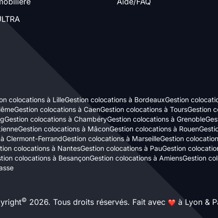
obilière
Aide/FAQ
LTRA
on colocations à Lille
Gestion colocations à Bordeaux
Gestion colocati
ulême
Gestion colocations à Caen
Gestion colocations à Tours
Gestion c
rg
Gestion colocations à Chambéry
Gestion colocations à Grenoble
Gest
tienne
Gestion colocations à Mâcon
Gestion colocations à Rouen
Gestio
 à Clermont-Ferrand
Gestion colocations à Marseille
Gestion colocatio
tion colocations à Nantes
Gestion colocations à Pau
Gestion colocatio
tion colocations à Besançon
Gestion colocations à Amiens
Gestion co
asse
©
yright
2026. Tous droits réservés. Fait avec
à Lyon & Pa