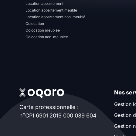
Location appartement
T13
T14
T15
Location appartement meublé
Location appartement non-meublé
T16
Colocation
Colocation meublée
Colocation non-meublée
Superficie
m2
m2
Nombre de chambres
Nos ser
disponibles
Gestion l
Carte professionnelle :
chambres
o
Gestion d
n
CPI 6901 2019 000 039 604
disponibles
Gestion n
Espaces additionnels