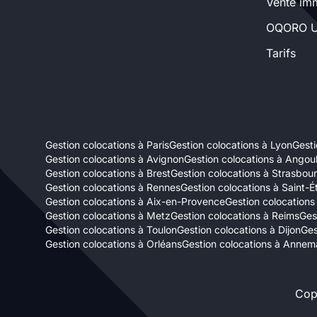
Vente imm
Sélectionner...
OQORO U
Tarifs
Équipements des parties
communes
Ascenseur
Gardien
Gestion colocations à Paris
Gestion colocations à Lyon
Gesti
Local à vélo
Gestion colocations à Avignon
Gestion colocations à Ango
Gestion colocations à Brest
Gestion colocations à Strasbou
Gestion colocations à Rennes
Gestion colocations à Saint-É
Disponible à partir du
Gestion colocations à Aix-en-Provence
Gestion colocations
Gestion colocations à Metz
Gestion colocations à Reims
Ges
Gestion colocations à Toulon
Gestion colocations à Dijon
Ges
Gestion colocations à Orléans
Gestion colocations à Annem
Promotions
Cop
Mettre en avant les