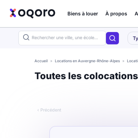
Biens à louer
À propos
A
ma recherche
Ty
Votre
Fermer
recherche
Accueil
»
Locations en Auvergne-Rhône-Alpes
»
Locati
Que recherchez-vous ?
Toutes les colocation
Logement entier
Colocation
Coliving
‹ Précédent
Résidence étudiante
Meublé ?