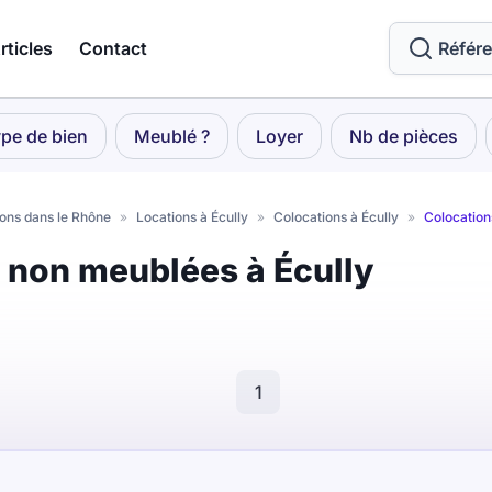
rticles
Contact
Référ
pe de bien
Meublé ?
Loyer
Nb de pièces
ons dans le Rhône
»
Locations à Écully
»
Colocations à Écully
»
Colocation
s non meublées à Écully
1