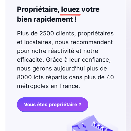
T13
T14
T15
Propriétaire,
louez
votre
T16
bien rapidement !
Plus de 2500 clients, propriétaires
Superficie
et locataires, nous recommandent
m2
pour notre réactivité et notre
m2
efficacité. Grâce à leur confiance,
nous gérons aujourd’hui plus de
8000 lots répartis dans plus de 40
Nombre de chambres
métropoles en France.
disponibles
chambres
disponibles
Vous êtes propriétaire ?
Espaces additionnels