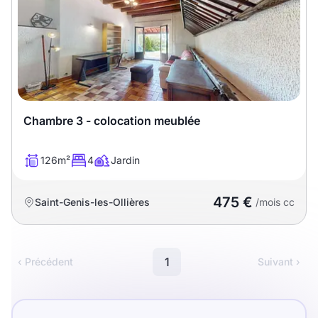
Meublé
Non meublé
Montant du loyer
€
€
Chambre 3 - colocation meublée
Nombre de pièces
126m²
4
Jardin
Studio
T1
T1 bis
475 €
Saint-Genis-les-Ollières
/mois cc
T2
T3
T4
T5
T6
T7
T8
T9
1
‹ Précédent
Suivant ›
T10
T11
T12