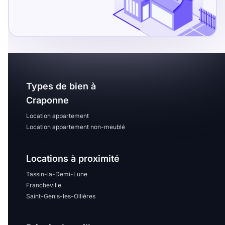
Sélectionner...
Équipements des parties
communes
Ascenseur
Gardien
Types de bien à
Local à vélo
Craponne
Location appartement
Location appartement non-meublé
Disponible à partir du
Locations à proximité
Tassin-la-Demi-Lune
Promotions
Francheville
Saint-Genis-les-Ollières
Mettre en avant les
promotions sur honoraires