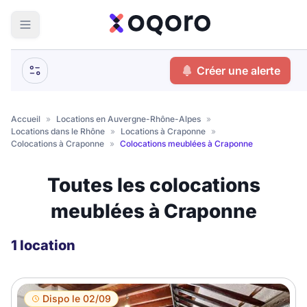
ma recherche
Créer une alerte
Votre
Fermer
recherche
Accueil
»
Locations en Auvergne-Rhône-Alpes
»
Locations dans le Rhône
»
Locations à Craponne
»
Que recherchez-vous ?
Colocations à Craponne
»
Colocations meublées à Craponne
Logement entier
Toutes les colocations
Colocation
Coliving
meublées à Craponne
Résidence étudiante
1 location
Meublé ?
Dispo le 02/09