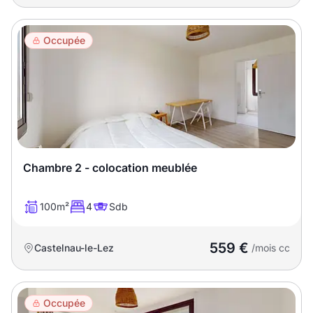
Occupée
Chambre 2 - colocation meublée
100m²
4
Sdb
559 €
Castelnau-le-Lez
/mois cc
Occupée