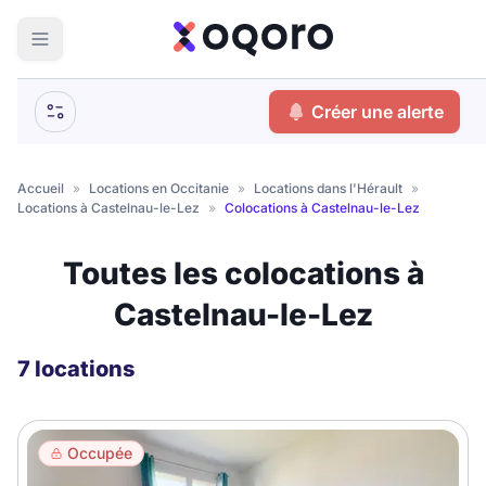
ma recherche
Créer une alerte
Votre
Fermer
recherche
Accueil
»
Locations en Occitanie
»
Locations dans l'Hérault
»
Locations à Castelnau-le-Lez
»
Colocations à Castelnau-le-Lez
Que recherchez-vous ?
Toutes les colocations à
Logement entier
Castelnau-le-Lez
Colocation
Coliving
Résidence étudiante
7 locations
Meublé ?
Occupée