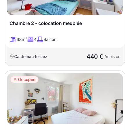
T13
T14
T15
T16
Chambre 2 - colocation meublée
Superficie
68m²
4
Balcon
m2
440 €
Castelnau-le-Lez
/mois cc
m2
Nombre de chambres
Occupée
disponibles
chambres
disponibles
Espaces additionnels