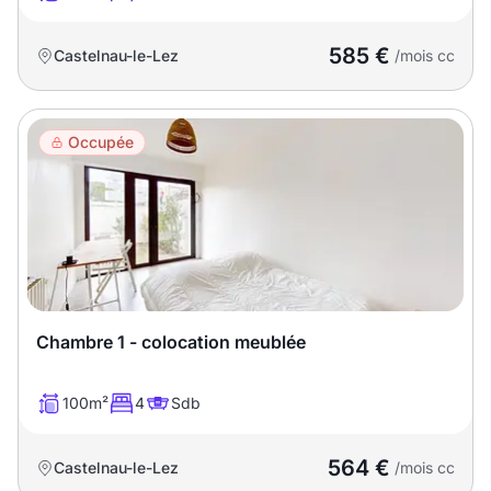
585 €
Castelnau-le-Lez
/mois cc
Occupée
Chambre 1 - colocation meublée
100m²
4
Sdb
564 €
Castelnau-le-Lez
/mois cc