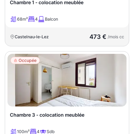
Sélectionner...
Chambre 1 - colocation meublée
68m²
4
Balcon
Équipements des parties
communes
473 €
Castelnau-le-Lez
/mois cc
Ascenseur
Gardien
Local à vélo
Occupée
Disponible à partir du
Promotions
Chambre 3 - colocation meublée
Mettre en avant les
promotions sur honoraires
100m²
4
Sdb