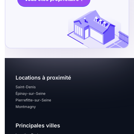
T13
T14
T15
T16
Superficie
m2
m2
Locations à proximité
Nombre de chambres
disponibles
Saint-Denis
Épinay-sur-Seine
chambres
Pierrefitte-sur-Seine
disponibles
Montmagny
Espaces additionnels
Principales villes