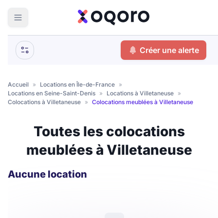
ma recherche
Créer une alerte
Votre
Fermer
recherche
Accueil
»
Locations en Île-de-France
»
Locations en Seine-Saint-Denis
»
Locations à Villetaneuse
»
Que recherchez-vous ?
Colocations à Villetaneuse
»
Colocations meublées à Villetaneuse
Logement entier
Toutes les colocations
Colocation
Coliving
meublées à Villetaneuse
Résidence étudiante
Aucune location
Meublé ?