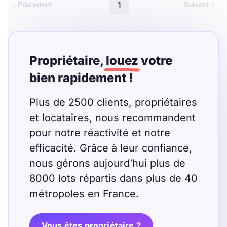
Meublé
Non meublé
1
‹ Précédent
Suivant ›
Montant du loyer
Propriétaire,
louez
votre
€
bien rapidement !
€
Plus de 2500 clients, propriétaires
Nombre de pièces
et locataires, nous recommandent
pour notre réactivité et notre
Studio
T1
T1 bis
efficacité. Grâce à leur confiance,
T2
T3
T4
T5
nous gérons aujourd’hui plus de
8000 lots répartis dans plus de 40
T6
T7
T8
T9
métropoles en France.
T10
T11
T12
Vous êtes propriétaire ?