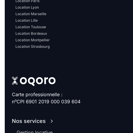
Location Paris
Sélectionner...
Location Lyon
Location Marseille
Équipements des parties
Location Lille
Location Toulouse
communes
Location Bordeaux
Location Montpellier
Ascenseur
Gardien
Location Strasbourg
Local à vélo
Disponible à partir du
Carte professionnelle :
o
n
CPI 6901 2019 000 039 604
Promotions
Nos services
Mettre en avant les
promotions sur honoraires
Gestion locative