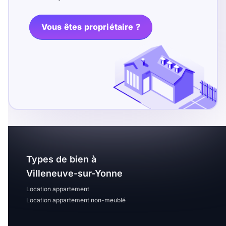
T13
T14
T15
T16
Vous êtes propriétaire ?
Superficie
m2
m2
Nombre de chambres
disponibles
Types de bien à
chambres
Villeneuve-sur-Yonne
disponibles
Location appartement
Location appartement non-meublé
Espaces additionnels