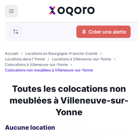
ma recherche
Créer une alerte
Votre
Fermer
recherche
Accueil
»
Locations en Bourgogne-Franche-Comté
»
Locations dans l'Yonne
»
Locations à Villeneuve-sur-Yonne
»
Que recherchez-vous ?
Colocations à Villeneuve-sur-Yonne
»
Colocations non meublées à Villeneuve-sur-Yonne
Logement entier
Toutes les colocations non
Colocation
Coliving
meublées à Villeneuve-sur-
Résidence étudiante
Yonne
Meublé ?
Aucune location