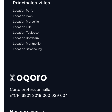
Sélectionner...
Principales villes
Location Paris
Location Lyon
Équipements des parties
Location Marseille
communes
Location Lille
Location Toulouse
Ascenseur
Gardien
Location Bordeaux
Location Montpellier
Local à vélo
Location Strasbourg
Disponible à partir du
Carte professionnelle :
Promotions
o
n
CPI 6901 2019 000 039 604
Mettre en avant les
promotions sur honoraires
Nos services