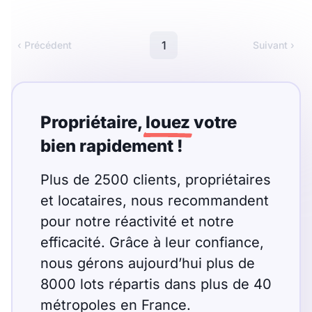
Meublé
Non meublé
1
‹ Précédent
Suivant ›
Montant du loyer
€
€
Propriétaire,
louez
votre
bien rapidement !
Nombre de pièces
Plus de 2500 clients, propriétaires
Studio
T1
T1 bis
et locataires, nous recommandent
T2
pour notre réactivité et notre
T3
T4
T5
efficacité. Grâce à leur confiance,
T6
T7
T8
T9
nous gérons aujourd’hui plus de
T10
T11
T12
8000 lots répartis dans plus de 40
métropoles en France.