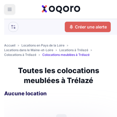
ma recherche
Créer une alerte
Votre
Fermer
recherche
Accueil
»
Locations en Pays de la Loire
»
Locations dans le Maine-et-Loire
»
Locations à Trélazé
»
Que recherchez-vous ?
Colocations à Trélazé
»
Colocations meublées à Trélazé
Logement entier
Toutes les colocations
Colocation
Coliving
meublées à Trélazé
Résidence étudiante
Aucune location
Meublé ?