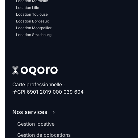
Location Marseille
Sélectionner...
Location Lille
Location Toulouse
Équipements des parties
Location Bordeaux
Location Montpellier
communes
Location Strasbourg
Ascenseur
Gardien
Local à vélo
Disponible à partir du
Carte professionnelle :
o
n
CPI 6901 2019 000 039 604
Nos services
Promotions
Gestion locative
Mettre en avant les
promotions sur honoraires
Gestion de colocations