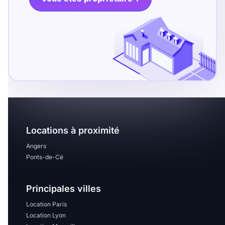
T13
T14
T15
T16
Superficie
m2
m2
Locations à proximité
Nombre de chambres
disponibles
Angers
Ponts-de-Cé
chambres
disponibles
Principales villes
Espaces additionnels
Location Paris
Location Lyon