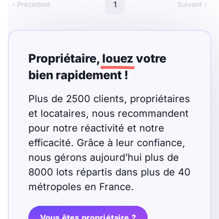
Meublé
Non meublé
1
‹ Précédent
Suivant ›
Montant du loyer
Propriétaire,
louez
votre
€
bien rapidement !
€
Plus de 2500 clients, propriétaires
Nombre de pièces
et locataires, nous recommandent
pour notre réactivité et notre
Studio
T1
T1 bis
efficacité. Grâce à leur confiance,
T2
T3
T4
T5
nous gérons aujourd’hui plus de
8000 lots répartis dans plus de 40
T6
T7
T8
T9
métropoles en France.
T10
T11
T12
Vous êtes propriétaire ?