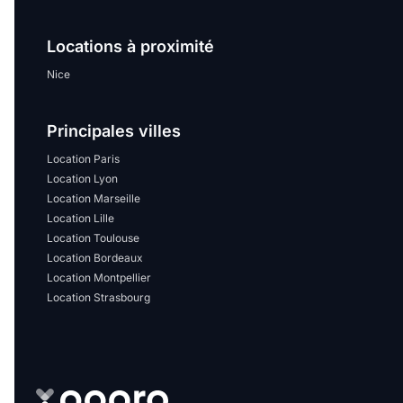
Sélectionner...
Locations à proximité
Équipements des parties
Nice
communes
Principales villes
Ascenseur
Gardien
Location Paris
Local à vélo
Location Lyon
Location Marseille
Location Lille
Disponible à partir du
Location Toulouse
Location Bordeaux
Location Montpellier
Location Strasbourg
Promotions
Mettre en avant les
promotions sur honoraires