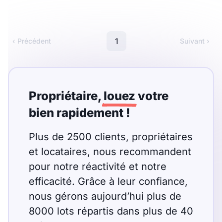
Meublé
Non meublé
Montant du loyer
1
‹ Précédent
Suivant ›
€
€
Propriétaire,
louez
votre
bien rapidement !
Nombre de pièces
Studio
T1
T1 bis
Plus de 2500 clients, propriétaires
et locataires, nous recommandent
T2
T3
T4
T5
pour notre réactivité et notre
T6
T7
T8
T9
efficacité. Grâce à leur confiance,
nous gérons aujourd’hui plus de
T10
T11
T12
8000 lots répartis dans plus de 40