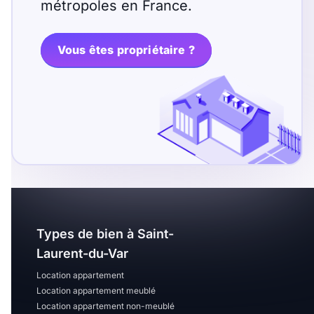
T13
T14
T15
métropoles en France.
T16
Vous êtes propriétaire ?
Superficie
m2
m2
Nombre de chambres
disponibles
Types de bien à Saint-
chambres
disponibles
Laurent-du-Var
Location appartement
Espaces additionnels
Location appartement meublé
Location appartement non-meublé