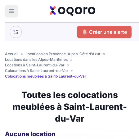
ma recherche
Créer une alerte
Votre
Fermer
recherche
Accueil
»
Locations en Provence-Alpes-Côte d'Azur
»
Locations dans les Alpes-Maritimes
»
Que recherchez-vous ?
Locations à Saint-Laurent-du-Var
»
Colocations à Saint-Laurent-du-Var
»
Colocations meublées à Saint-Laurent-du-Var
Logement entier
Colocation
Coliving
Toutes les colocations
Résidence étudiante
meublées à Saint-Laurent-
du-Var
Meublé ?
Aucune location