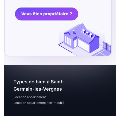
T13
T14
T15
T16
Vous êtes propriétaire ?
Superficie
m2
m2
Nombre de chambres
disponibles
Types de bien à Saint-
chambres
Germain-les-Vergnes
disponibles
Location appartement
Location appartement non-meublé
Espaces additionnels