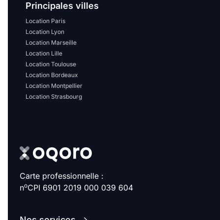
Sélectionner...
Principales villes
Location Paris
Location Lyon
Équipements des parties
Location Marseille
communes
Location Lille
Location Toulouse
Ascenseur
Gardien
Location Bordeaux
Location Montpellier
Local à vélo
Location Strasbourg
Disponible à partir du
Carte professionnelle :
Promotions
o
n
CPI 6901 2019 000 039 604
Mettre en avant les
promotions sur honoraires
Nos services