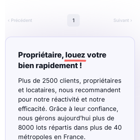
Meublé
Non meublé
1
‹ Précédent
Suivant ›
Montant du loyer
€
€
Propriétaire,
louez
votre
bien rapidement !
Nombre de pièces
Plus de 2500 clients, propriétaires
Studio
T1
T1 bis
et locataires, nous recommandent
T2
pour notre réactivité et notre
T3
T4
T5
efficacité. Grâce à leur confiance,
T6
T7
T8
T9
nous gérons aujourd’hui plus de
T10
T11
T12
8000 lots répartis dans plus de 40
métropoles en France.