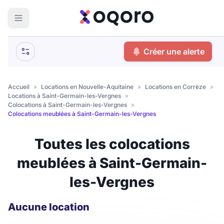
ma recherche
Créer une alerte
Votre
Fermer
recherche
Accueil
»
Locations en Nouvelle-Aquitaine
»
Locations en Corrèze
»
Locations à Saint-Germain-les-Vergnes
»
Que recherchez-vous ?
Colocations à Saint-Germain-les-Vergnes
»
Colocations meublées à Saint-Germain-les-Vergnes
Logement entier
Toutes les colocations
Colocation
Coliving
meublées à Saint-Germain-
Résidence étudiante
les-Vergnes
Meublé ?
Aucune location