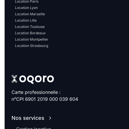
Sélectionner...
Location Paris
Location Lyon
Location Marseille
Équipements des parties
Location Lille
Location Toulouse
communes
Location Bordeaux
Location Montpellier
Ascenseur
Gardien
Location Strasbourg
Local à vélo
Disponible à partir du
Carte professionnelle :
o
n
CPI 6901 2019 000 039 604
Promotions
Nos services
Mettre en avant les
promotions sur honoraires