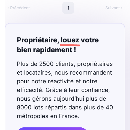
Meublé
Non meublé
1
‹ Précédent
Suivant ›
Montant du loyer
€
Propriétaire,
louez
votre
€
bien rapidement !
Plus de 2500 clients, propriétaires
Nombre de pièces
et locataires, nous recommandent
Studio
T1
T1 bis
pour notre réactivité et notre
efficacité. Grâce à leur confiance,
T2
T3
T4
T5
nous gérons aujourd’hui plus de
T6
T7
T8
T9
8000 lots répartis dans plus de 40
métropoles en France.
T10
T11
T12