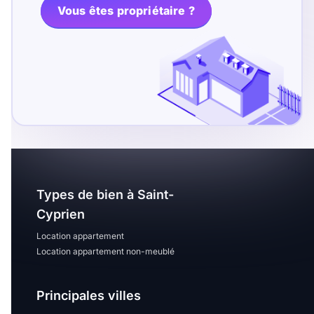
T13
T14
T15
Vous êtes propriétaire ?
T16
Superficie
m2
m2
Nombre de chambres
Types de bien à Saint-
disponibles
Cyprien
chambres
Location appartement
disponibles
Location appartement non-meublé
Espaces additionnels
Principales villes