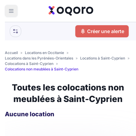
ma recherche
Créer une alerte
Votre
Fermer
recherche
Accueil
»
Locations en Occitanie
»
Locations dans les Pyrénées-Orientales
»
Locations à Saint-Cyprien
»
Que recherchez-vous ?
Colocations à Saint-Cyprien
»
Colocations non meublées à Saint-Cyprien
Logement entier
Toutes les colocations non
Colocation
Coliving
meublées à Saint-Cyprien
Résidence étudiante
Aucune location
Meublé ?