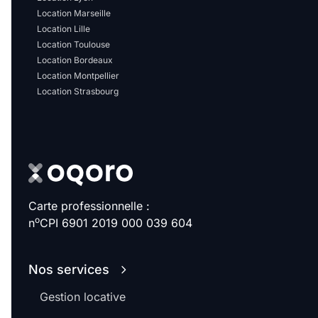
Sélectionner...
Location Marseille
Location Lille
Location Toulouse
Équipements des parties
Location Bordeaux
communes
Location Montpellier
Location Strasbourg
Ascenseur
Gardien
Local à vélo
Disponible à partir du
Carte professionnelle :
o
n
CPI 6901 2019 000 039 604
Promotions
Nos services
Mettre en avant les
Gestion locative
promotions sur honoraires