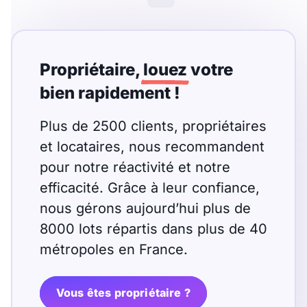
Meublé
Non meublé
Montant du loyer
Propriétaire,
louez
votre
€
bien rapidement !
€
Plus de 2500 clients, propriétaires
et locataires, nous recommandent
Nombre de pièces
pour notre réactivité et notre
Studio
efficacité. Grâce à leur confiance,
T1
T1 bis
nous gérons aujourd’hui plus de
T2
T3
T4
T5
8000 lots répartis dans plus de 40
T6
T7
T8
T9
métropoles en France.
T10
T11
T12
Vous êtes propriétaire ?