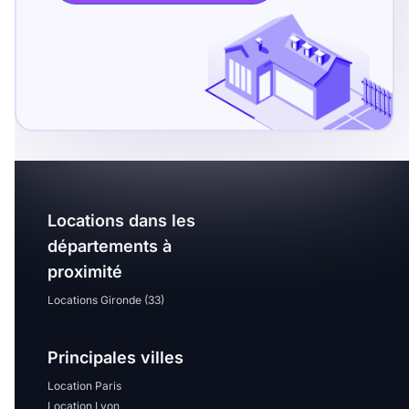
T13
T14
T15
T16
Superficie
m2
m2
Locations dans les
Nombre de chambres
départements à
disponibles
proximité
Locations Gironde (33)
chambres
disponibles
Principales villes
Espaces additionnels
Location Paris
Location Lyon