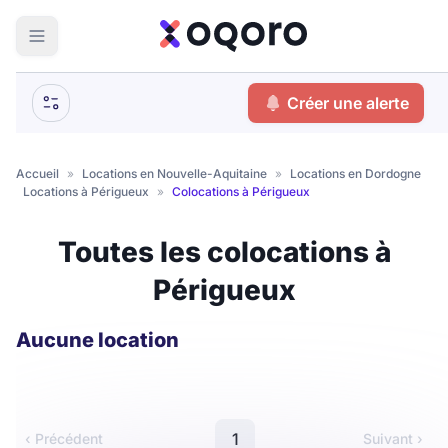
ma recherche
Créer une alerte
Votre
Fermer
recherche
Accueil
»
Locations en Nouvelle-Aquitaine
»
Locations en Dordogne
»
Locations à Périgueux
»
Colocations à Périgueux
Que recherchez-vous ?
Toutes les colocations à
Logement entier
Périgueux
Colocation
Coliving
Résidence étudiante
Aucune location
Meublé ?
1
‹ Précédent
Suivant ›