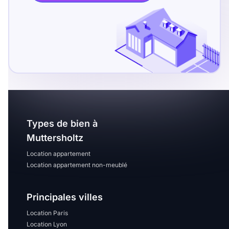
T13
T14
T15
T16
Superficie
m2
m2
Types de bien à
Nombre de chambres
Muttersholtz
disponibles
Location appartement
Location appartement non-meublé
chambres
disponibles
Principales villes
Espaces additionnels
Location Paris
Location Lyon