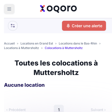
ma recherche
Créer une alerte
Votre
Fermer
recherche
Accueil
»
Locations en Grand Est
»
Locations dans le Bas-Rhin
»
Locations à Muttersholtz
»
Colocations à Muttersholtz
Que recherchez-vous ?
Toutes les colocations à
Logement entier
Muttersholtz
Colocation
Coliving
Résidence étudiante
Aucune location
Meublé ?
1
‹ Précédent
Suivant ›