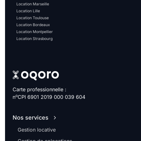
Sélectionner...
Location Marseille
Location Lille
Location Toulouse
Équipements des parties
Location Bordeaux
communes
Location Montpellier
Location Strasbourg
Ascenseur
Gardien
Local à vélo
Disponible à partir du
Carte professionnelle :
o
n
CPI 6901 2019 000 039 604
Promotions
Nos services
Gestion locative
Mettre en avant les
promotions sur honoraires