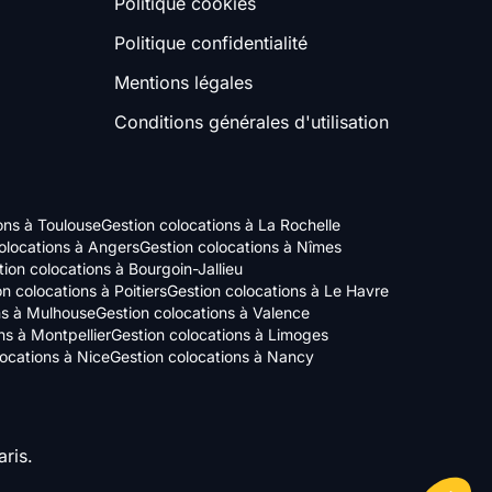
Politique cookies
Politique confidentialité
Mentions légales
Conditions générales d'utilisation
ons à Toulouse
Gestion colocations à La Rochelle
olocations à Angers
Gestion colocations à Nîmes
ion colocations à Bourgoin-Jallieu
n colocations à Poitiers
Gestion colocations à Le Havre
ns à Mulhouse
Gestion colocations à Valence
ns à Montpellier
Gestion colocations à Limoges
locations à Nice
Gestion colocations à Nancy
ris.
Axeptio consent
Plateforme de Gestion du Consentement : Personnalisez vos Options
Notre plateforme vous permet d'adapter et de gérer vos paramètres de