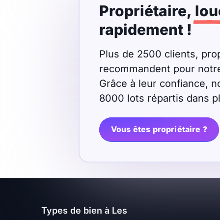
Propriétaire,
lou
Meublé
Non meublé
rapidement !
Montant du loyer
Plus de 2500 clients, prop
recommandent pour notre r
€
Grâce à leur confiance, n
€
8000 lots répartis dans 
Nombre de pièces
Vous êtes propriétaire ?
Studio
T1
T1 bis
T2
T3
T4
T5
T6
T7
T8
T9
Types de bien à Les
T10
T11
T12