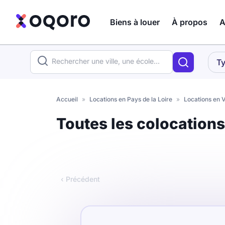
Biens à louer
À propos
A
ma recherche
Ty
Votre
Fermer
recherche
Accueil
»
Locations en Pays de la Loire
»
Locations en 
Que recherchez-vous ?
Toutes les colocation
Logement entier
Colocation
Coliving
‹ Précédent
Résidence étudiante
Meublé ?