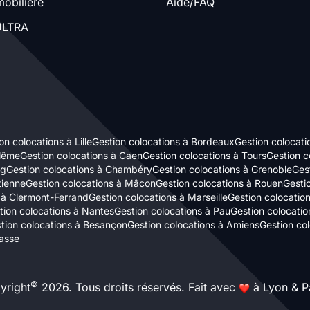
obilière
Aide/FAQ
LTRA
on colocations à Lille
Gestion colocations à Bordeaux
Gestion colocati
ulême
Gestion colocations à Caen
Gestion colocations à Tours
Gestion c
rg
Gestion colocations à Chambéry
Gestion colocations à Grenoble
Gest
tienne
Gestion colocations à Mâcon
Gestion colocations à Rouen
Gestio
 à Clermont-Ferrand
Gestion colocations à Marseille
Gestion colocatio
tion colocations à Nantes
Gestion colocations à Pau
Gestion colocatio
tion colocations à Besançon
Gestion colocations à Amiens
Gestion co
asse
©
yright
2026. Tous droits réservés. Fait avec
à Lyon & Pa