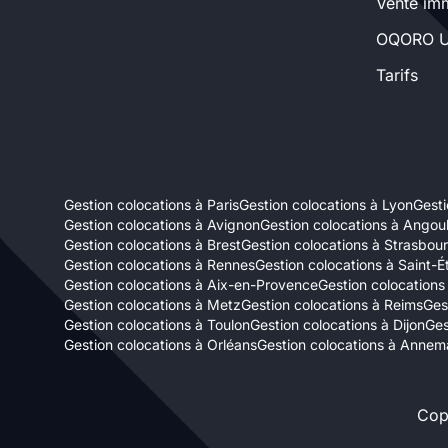
Vente imm
Sélectionner...
OQORO U
Tarifs
Équipements des parties
communes
Ascenseur
Gardien
Gestion colocations à Paris
Gestion colocations à Lyon
Gesti
Local à vélo
Gestion colocations à Avignon
Gestion colocations à Ango
Gestion colocations à Brest
Gestion colocations à Strasbou
Gestion colocations à Rennes
Gestion colocations à Saint-É
Disponible à partir du
Gestion colocations à Aix-en-Provence
Gestion colocations
Gestion colocations à Metz
Gestion colocations à Reims
Ges
Gestion colocations à Toulon
Gestion colocations à Dijon
Ges
Gestion colocations à Orléans
Gestion colocations à Annem
Promotions
Cop
Mettre en avant les