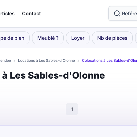
rticles
Contact
Référ
pe de bien
Meublé ?
Loyer
Nb de pièces
Vendée
»
Locations à Les Sables-d'Olonne
»
Colocations à Les Sables-d'Olo
s à Les Sables-d'Olonne
1