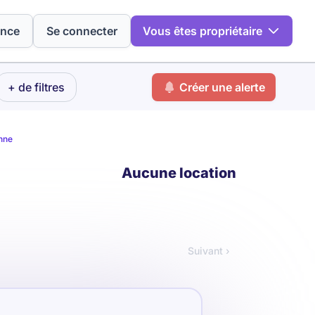
ence
Se connecter
Vous êtes propriétaire
+ de filtres
Créer une alerte
nne
Aucune location
Suivant ›