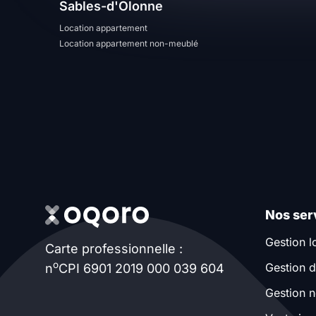
Sables-d'Olonne
T13
T14
T15
Location appartement
Location appartement non-meublé
T16
Superficie
m2
m2
Nombre de chambres
Nos ser
disponibles
Gestion l
Carte professionnelle :
chambres
o
Gestion d
n
CPI 6901 2019 000 039 604
disponibles
Gestion n
Espaces additionnels