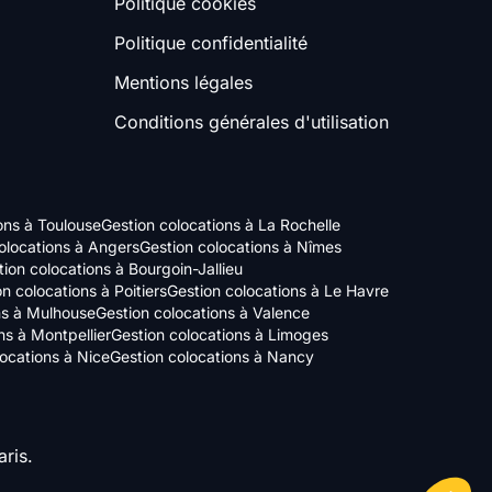
Politique cookies
Politique confidentialité
Mentions légales
Conditions générales d'utilisation
ons à Toulouse
Gestion colocations à La Rochelle
olocations à Angers
Gestion colocations à Nîmes
ion colocations à Bourgoin-Jallieu
n colocations à Poitiers
Gestion colocations à Le Havre
ns à Mulhouse
Gestion colocations à Valence
ns à Montpellier
Gestion colocations à Limoges
locations à Nice
Gestion colocations à Nancy
ris.
Axeptio consent
Plateforme de Gestion du Consentement : Personnalisez vos Options
Notre plateforme vous permet d'adapter et de gérer vos paramètres de