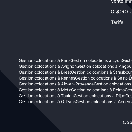
Vente imm
Sélectionner...
OQORO U
Tarifs
Équipements des parties
communes
Ascenseur
Gardien
Gestion colocations à Paris
Gestion colocations à Lyon
Gesti
Local à vélo
Gestion colocations à Avignon
Gestion colocations à Ango
Gestion colocations à Brest
Gestion colocations à Strasbou
Gestion colocations à Rennes
Gestion colocations à Saint-É
Disponible à partir du
Gestion colocations à Aix-en-Provence
Gestion colocations
Gestion colocations à Metz
Gestion colocations à Reims
Ges
Gestion colocations à Toulon
Gestion colocations à Dijon
Ges
Gestion colocations à Orléans
Gestion colocations à Annem
Promotions
Cop
Mettre en avant les