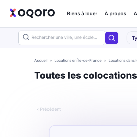
Biens à louer
À propos
A
ma recherche
Ty
Votre
Fermer
recherche
Accueil
»
Locations en Île-de-France
»
Locations dans l
Que recherchez-vous ?
Toutes les colocation
Logement entier
Colocation
Coliving
‹ Précédent
Résidence étudiante
Meublé ?