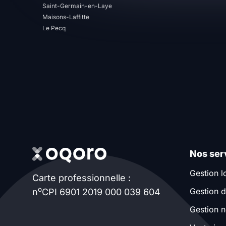
Saint-Germain-en-Laye
T13
T14
T15
Maisons-Laffitte
Le Pecq
T16
Superficie
m2
m2
Nombre de chambres
Nos ser
disponibles
Gestion l
Carte professionnelle :
chambres
o
Gestion d
n
CPI 6901 2019 000 039 604
disponibles
Gestion n
Espaces additionnels