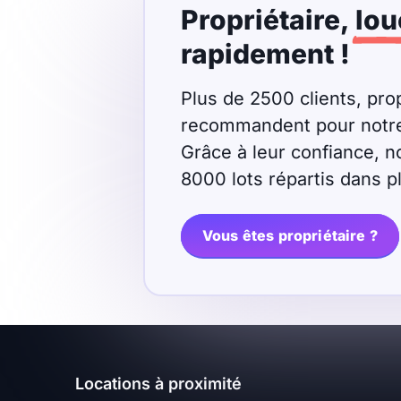
Propriétaire,
lou
Meublé
Non meublé
rapidement !
Montant du loyer
Plus de 2500 clients, prop
recommandent pour notre r
€
Grâce à leur confiance, n
€
8000 lots répartis dans 
Nombre de pièces
Vous êtes propriétaire ?
Studio
T1
T1 bis
T2
T3
T4
T5
T6
T7
T8
T9
Locations à proximité
T10
T11
T12