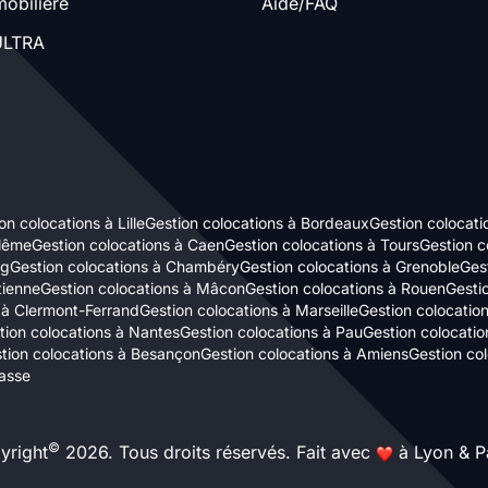
obilière
Aide/FAQ
LTRA
on colocations à Lille
Gestion colocations à Bordeaux
Gestion colocati
ulême
Gestion colocations à Caen
Gestion colocations à Tours
Gestion c
rg
Gestion colocations à Chambéry
Gestion colocations à Grenoble
Gest
tienne
Gestion colocations à Mâcon
Gestion colocations à Rouen
Gestio
 à Clermont-Ferrand
Gestion colocations à Marseille
Gestion colocatio
tion colocations à Nantes
Gestion colocations à Pau
Gestion colocatio
tion colocations à Besançon
Gestion colocations à Amiens
Gestion co
asse
©
yright
2026. Tous droits réservés. Fait avec
à Lyon & Pa