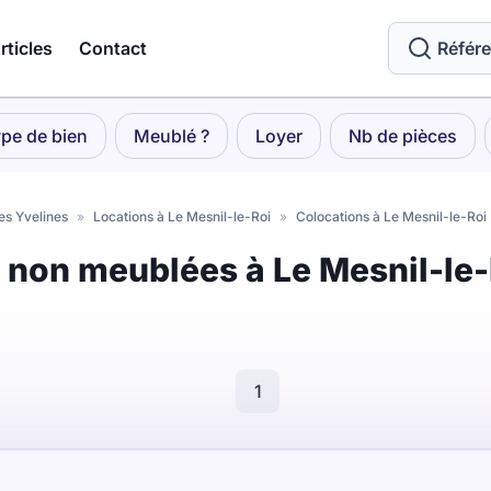
rticles
Contact
Référ
pe de bien
Meublé ?
Loyer
Nb de pièces
es Yvelines
»
Locations à Le Mesnil-le-Roi
»
Colocations à Le Mesnil-le-Roi
s non meublées à Le Mesnil-le-
1