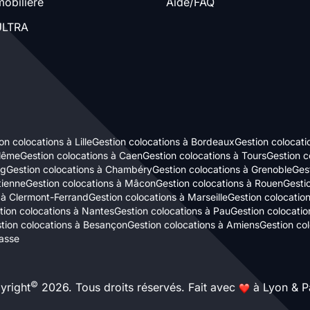
obilière
Aide/FAQ
LTRA
on colocations à Lille
Gestion colocations à Bordeaux
Gestion colocati
ulême
Gestion colocations à Caen
Gestion colocations à Tours
Gestion c
rg
Gestion colocations à Chambéry
Gestion colocations à Grenoble
Gest
tienne
Gestion colocations à Mâcon
Gestion colocations à Rouen
Gestio
 à Clermont-Ferrand
Gestion colocations à Marseille
Gestion colocatio
tion colocations à Nantes
Gestion colocations à Pau
Gestion colocatio
tion colocations à Besançon
Gestion colocations à Amiens
Gestion co
asse
©
yright
2026. Tous droits réservés. Fait avec
à Lyon & Pa