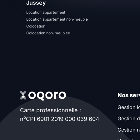
Jussey
T13
T14
T15
Location appartement
Location appartement non-meublé
T16
Colocation
Colocation non-meublée
Superficie
m2
m2
Nombre de chambres
Nos ser
disponibles
Gestion l
Carte professionnelle :
chambres
o
Gestion d
n
CPI 6901 2019 000 039 604
disponibles
Gestion n
Espaces additionnels