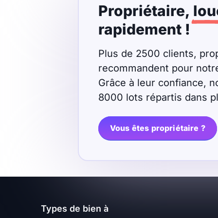
Propriétaire,
lou
Meublé
Non meublé
rapidement !
Montant du loyer
Plus de 2500 clients, prop
recommandent pour notre r
€
Grâce à leur confiance, n
€
8000 lots répartis dans 
Nombre de pièces
Vous êtes propriétaire ?
Studio
T1
T1 bis
T2
T3
T4
T5
T6
T7
T8
T9
Types de bien à
T10
T11
T12