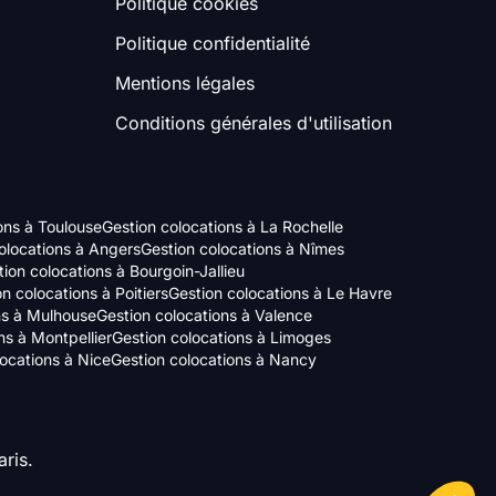
Politique cookies
Politique confidentialité
Mentions légales
Conditions générales d'utilisation
ons à Toulouse
Gestion colocations à La Rochelle
olocations à Angers
Gestion colocations à Nîmes
ion colocations à Bourgoin-Jallieu
n colocations à Poitiers
Gestion colocations à Le Havre
ns à Mulhouse
Gestion colocations à Valence
ns à Montpellier
Gestion colocations à Limoges
locations à Nice
Gestion colocations à Nancy
ris.
Axeptio consent
Plateforme de Gestion du Consentement : Personnalisez vos Options
Notre plateforme vous permet d'adapter et de gérer vos paramètres de