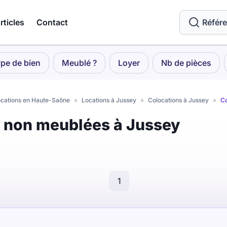
rticles
Contact
Référ
pe de bien
Meublé ?
Loyer
Nb de pièces
cations en Haute-Saône
»
Locations à Jussey
»
Colocations à Jussey
»
Co
s non meublées à Jussey
1