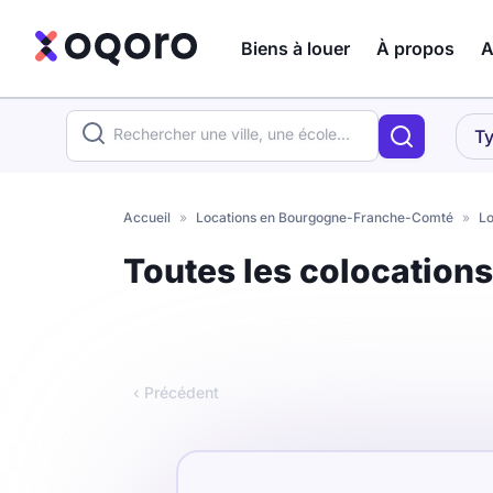
Biens à louer
À propos
A
ma recherche
Ty
Votre
Fermer
recherche
Accueil
»
Locations en Bourgogne-Franche-Comté
»
Lo
Que recherchez-vous ?
Toutes les colocation
Logement entier
Colocation
Coliving
‹ Précédent
Résidence étudiante
Meublé ?