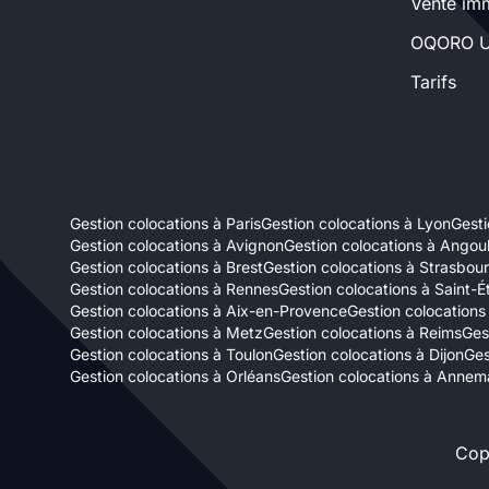
Vente imm
Sélectionner...
OQORO U
Tarifs
Équipements des parties
communes
Ascenseur
Gardien
Gestion colocations à Paris
Gestion colocations à Lyon
Gesti
Local à vélo
Gestion colocations à Avignon
Gestion colocations à Ango
Gestion colocations à Brest
Gestion colocations à Strasbou
Gestion colocations à Rennes
Gestion colocations à Saint-É
Disponible à partir du
Gestion colocations à Aix-en-Provence
Gestion colocations
Gestion colocations à Metz
Gestion colocations à Reims
Ges
Gestion colocations à Toulon
Gestion colocations à Dijon
Ges
Gestion colocations à Orléans
Gestion colocations à Annem
Promotions
Cop
Mettre en avant les