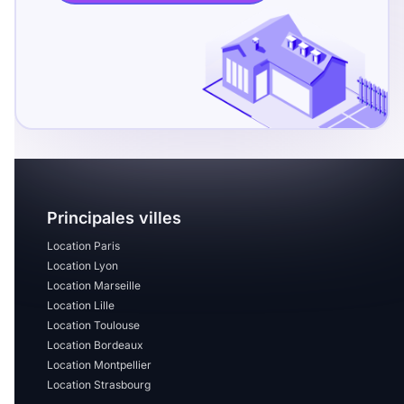
T13
T14
T15
T16
Superficie
m2
m2
Principales villes
Nombre de chambres
Location Paris
disponibles
Location Lyon
Location Marseille
chambres
Location Lille
disponibles
Location Toulouse
Location Bordeaux
Espaces additionnels
Location Montpellier
Location Strasbourg