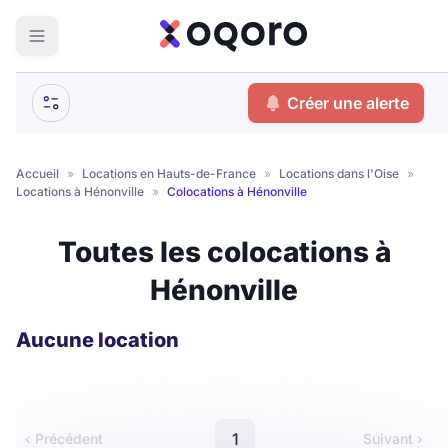
ma recherche
Créer une alerte
Votre
Fermer
recherche
Accueil
»
Locations en Hauts-de-France
»
Locations dans l'Oise
»
Locations à Hénonville
»
Colocations à Hénonville
Que recherchez-vous ?
Toutes les colocations à
Logement entier
Hénonville
Colocation
Coliving
Résidence étudiante
Aucune location
Meublé ?
1
‹ Précédent
Suivant ›