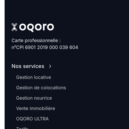
Sélectionner...
Équipements des parties
communes
Carte professionnelle :
Ascenseur
Gardien
o
n
CPI 6901 2019 000 039 604
Local à vélo
Nos services
Disponible à partir du
Gestion locative
Gestion de colocations
Gestion nourrice
Promotions
Vente immobilière
OQORO ULTRA
Mettre en avant les
promotions sur honoraires