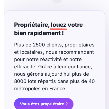
Meublé
Non meublé
Montant du loyer
Propriétaire,
louez
votre
€
bien rapidement !
€
Plus de 2500 clients, propriétaires
et locataires, nous recommandent
Nombre de pièces
pour notre réactivité et notre
Studio
efficacité. Grâce à leur confiance,
T1
T1 bis
nous gérons aujourd’hui plus de
T2
T3
T4
T5
8000 lots répartis dans plus de 40
T6
T7
T8
T9
métropoles en France.
T10
T11
T12
Vous êtes propriétaire ?