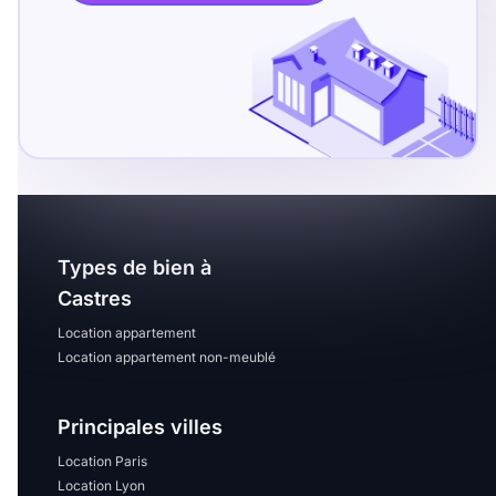
T13
T14
T15
T16
Superficie
m2
m2
Types de bien à
Nombre de chambres
Castres
disponibles
Location appartement
Location appartement non-meublé
chambres
disponibles
Principales villes
Espaces additionnels
Location Paris
Location Lyon