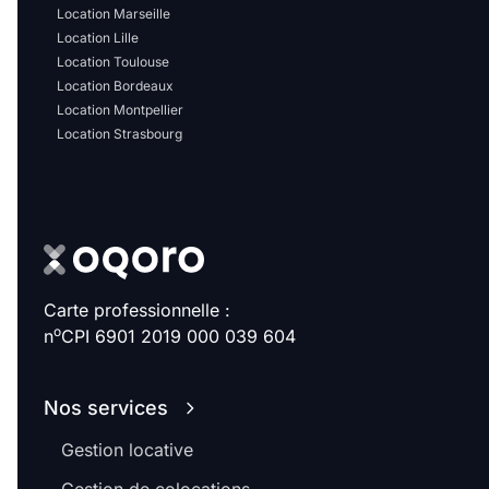
Sélectionner...
Location Marseille
Location Lille
Location Toulouse
Équipements des parties
Location Bordeaux
communes
Location Montpellier
Location Strasbourg
Ascenseur
Gardien
Local à vélo
Disponible à partir du
Carte professionnelle :
o
n
CPI 6901 2019 000 039 604
Promotions
Nos services
Gestion locative
Mettre en avant les
promotions sur honoraires