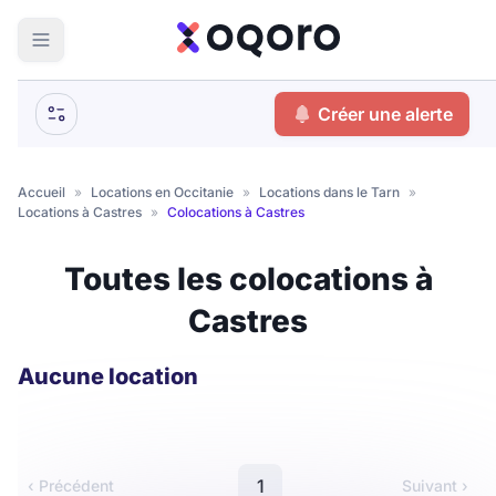
ma recherche
Créer une alerte
Votre
Fermer
recherche
Accueil
»
Locations en Occitanie
»
Locations dans le Tarn
»
Locations à Castres
»
Colocations à Castres
Que recherchez-vous ?
Toutes les colocations à
Logement entier
Castres
Colocation
Coliving
Résidence étudiante
Aucune location
Meublé ?
1
‹ Précédent
Suivant ›