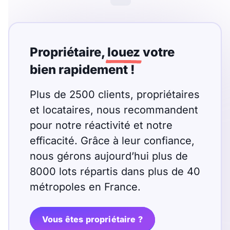
Meublé
Non meublé
Montant du loyer
Propriétaire,
louez
votre
€
bien rapidement !
€
Plus de 2500 clients, propriétaires
et locataires, nous recommandent
Nombre de pièces
pour notre réactivité et notre
Studio
efficacité. Grâce à leur confiance,
T1
T1 bis
nous gérons aujourd’hui plus de
T2
T3
T4
T5
8000 lots répartis dans plus de 40
T6
T7
T8
T9
métropoles en France.
T10
T11
T12
Vous êtes propriétaire ?