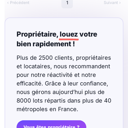
Meublé
Non meublé
1
‹ Précédent
Suivant ›
Montant du loyer
Propriétaire,
louez
votre
€
bien rapidement !
€
Plus de 2500 clients, propriétaires
Nombre de pièces
et locataires, nous recommandent
pour notre réactivité et notre
Studio
T1
T1 bis
efficacité. Grâce à leur confiance,
T2
T3
T4
T5
nous gérons aujourd’hui plus de
8000 lots répartis dans plus de 40
T6
T7
T8
T9
métropoles en France.
T10
T11
T12
Vous êtes propriétaire ?