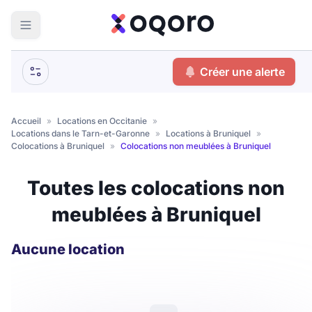
ma recherche
Créer une alerte
Votre
Fermer
recherche
Accueil
»
Locations en Occitanie
»
Locations dans le Tarn-et-Garonne
»
Locations à Bruniquel
»
Que recherchez-vous ?
Colocations à Bruniquel
»
Colocations non meublées à Bruniquel
Logement entier
Toutes les colocations non
Colocation
Coliving
meublées à Bruniquel
Résidence étudiante
Aucune location
Meublé ?