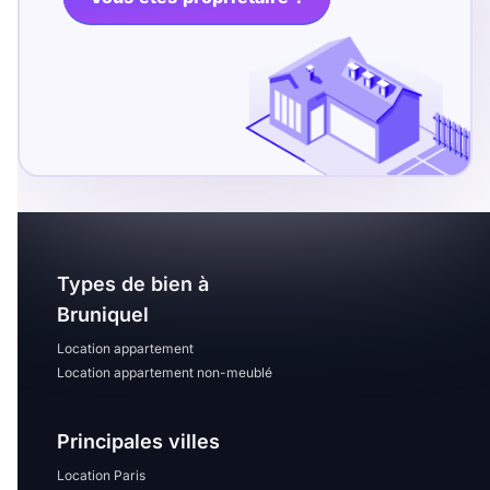
T13
T14
T15
T16
Superficie
m2
m2
Types de bien à
Nombre de chambres
Bruniquel
disponibles
Location appartement
chambres
Location appartement non-meublé
disponibles
Principales villes
Espaces additionnels
Location Paris