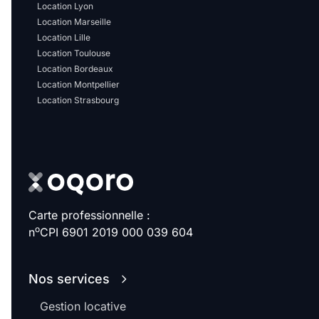
Sélectionner...
Location Lyon
Location Marseille
Location Lille
Équipements des parties
Location Toulouse
communes
Location Bordeaux
Location Montpellier
Location Strasbourg
Ascenseur
Gardien
Local à vélo
Disponible à partir du
Carte professionnelle :
o
n
CPI 6901 2019 000 039 604
Promotions
Nos services
Mettre en avant les
Gestion locative
promotions sur honoraires